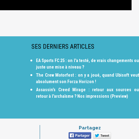
SES DERNIERS ARTICLES
EA Sports FC 25 : on l'a testé, de vrais changements ou
juste une mise à niveau ?
The Crew Motorfest : on y a joué, quand Ubisoft veut
absolument son Forza Horizon !
Assassin’s Creed Mirage : retour aux sources ou
retour à l'archaïsme ? Nos impressions (Preview)
Partagez