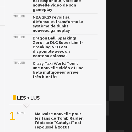
est disponible, voici une
nouvelle vidéo de son
gameplay
TRAILER
NBA 2K27 revoit sa
défense et transforme le
système de dunks,
nouveau gameplay
TRAILER
Dragon Ball: Sparking!
Zero : le DLC Super Limit-
Breaking NEO est
disponible avec un
contenu colossal
TRAILER
Crazy Taxi World Tour :
une nouvelle vidéo et une
bêta multijoueur arrive
très bientôt
LES + LUS
1
NEWS
Mauvaise nouvelle pour
les fans de Tomb Raider,
l'épisode "Catalyst" est
repoussé à 2028 !