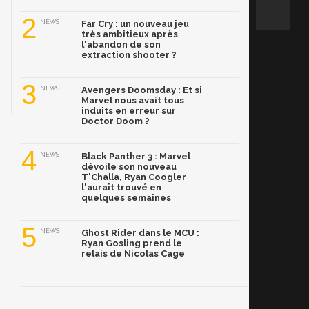
2
NEWS
Far Cry : un nouveau jeu
très ambitieux après
l'abandon de son
extraction shooter ?
3
NEWS
Avengers Doomsday : Et si
Marvel nous avait tous
induits en erreur sur
Doctor Doom ?
4
NEWS
Black Panther 3 : Marvel
dévoile son nouveau
T'Challa, Ryan Coogler
l'aurait trouvé en
quelques semaines
5
NEWS
Ghost Rider dans le MCU :
Ryan Gosling prend le
relais de Nicolas Cage