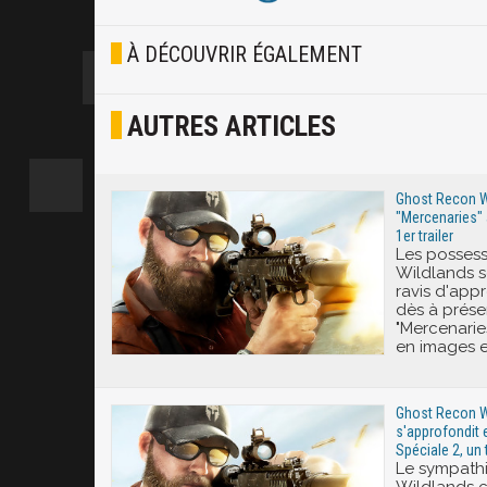
Blasé
À DÉCOUVRIR ÉGALEMENT
Osef
AUTRES ARTICLES
Joyeux
Excité
Ghost Recon W
"Mercenaries"
1er trailer
Les posses
Wildlands s
ravis d'app
dès à prés
"Mercenarie
en images e
Ghost Recon Wi
s'approfondit 
Spéciale 2, un 
Le sympath