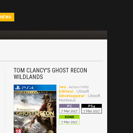
INÉMA
TOM CLANCY'S GHOST RECON
WILDLANDS
Jeu :
Action/Infiltr.
Editeur :
Ubisoft
Développeur :
Ubisoft
Montreuil
7 Mar 2017
7 Mar 2017
7 Mar 2017