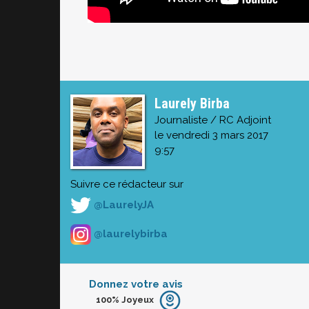
Laurely Birba
Journaliste / RC Adjoint
le vendredi 3 mars 2017
9:57
Suivre ce rédacteur sur
@LaurelyJA
@laurelybirba
Donnez votre avis
100%
Joyeux
Furieux