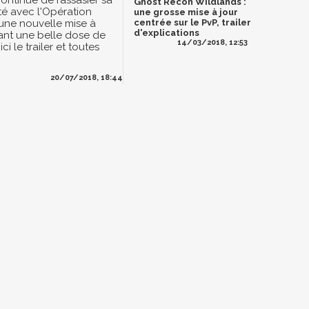
ontinue de rassasier sa
Ghost Recon Wildlands :
 avec l'Opération
une grosse mise à jour
 une nouvelle mise à
centrée sur le PvP, trailer
d'explications
ant une belle dose de
14/03/2018, 12:53
ci le trailer et toutes
20/07/2018, 18:44