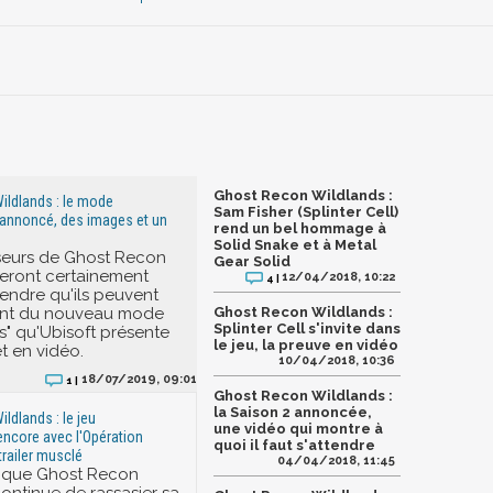
Ghost Recon Wildlands :
ildlands : le mode
Sam Fisher (Splinter Cell)
 annoncé, des images et un
rend un bel hommage à
Solid Snake et à Metal
seurs de Ghost Recon
Gear Solid
eront certainement
12/04/2018, 10:22
4 |
rendre qu'ils peuvent
ent du nouveau mode
Ghost Recon Wildlands :
Splinter Cell s'invite dans
s" qu'Ubisoft présente
le jeu, la preuve en vidéo
t en vidéo.
10/04/2018, 10:36
18/07/2019, 09:01
1 |
Ghost Recon Wildlands :
la Saison 2 annoncée,
ldlands : le jeu
une vidéo qui montre à
encore avec l'Opération
quoi il faut s'attendre
trailer musclé
04/04/2018, 11:45
ique Ghost Recon