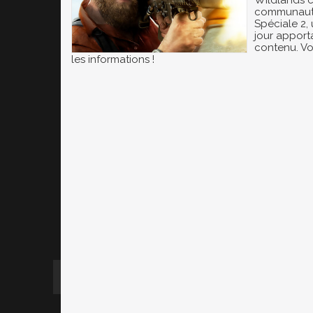
Wildlands c
communauté
Spéciale 2,
jour apport
contenu. Voi
les informations !