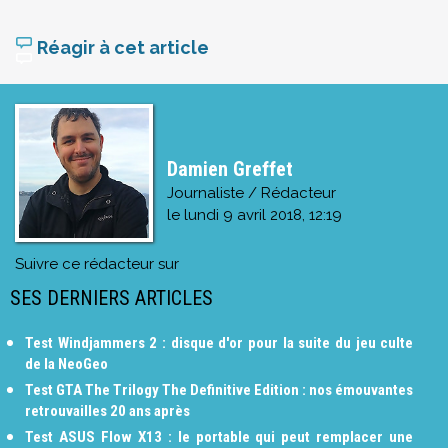
Réagir à cet article
Damien Greffet
Journaliste / Rédacteur
le
lundi 9 avril 2018, 12:19
Suivre ce rédacteur sur
SES DERNIERS ARTICLES
Test Windjammers 2 : disque d'or pour la suite du jeu culte
de la NeoGeo
Test GTA The Trilogy The Definitive Edition : nos émouvantes
retrouvailles 20 ans après
Test ASUS Flow X13 : le portable qui peut remplacer une