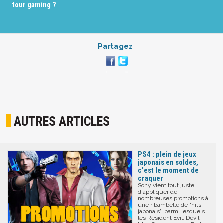
tour gaming ?
Partagez
AUTRES ARTICLES
PS4 : plein de jeux
japonais en soldes,
c'est le moment de
craquer
Sony vient tout juste
d'appliquer de
nombreuses promotions à
une ribambelle de "hits
japonais", parmi lesquels
les Resident Evil, Devil