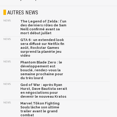
AUTRES NEWS
NEWS
The Legend of Zelda : l'un
des derniers rôles de Sam
Neill confirmé avant sa
mort début juillet
NEWS
GTA 6 : un extended look
sera diffusé sur Netflix fin
août, Rockstar Games
surprend la planète jeu
vidéo
NEWS
Phantom Blade Zero : le
développement est
bouclé, rendez-vous la
semaine prochaine pour
du très lourd
NEWS
God of War : après Ryan
Hurst, Dave Bautista serait
en négociations pour
devenir le nouveau Kratos
NEWS
Marvel Tōkon Fighting
Souls lâche son ultime
trailer avant le grand
combat