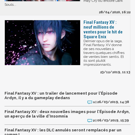
May Cry ou encore Dark
Souls...
28/04/2020, 16:22
Final Fantasy XV :
neuf millions de
ventes pour le hit de
Square Enix
Dernier opus de la saga,
Final Fantasy XV donne
de ses nouvelles à
travers quelques chiffres
de ventes bien sentis. Et
ils sont plutôt
impressionnants.
23/12/2019, 11:13
Final Fantasy XV : un trailer de lancement pour l'Épisode
Ardyn, il y a du gameplay dedans
26/03/2019, 14:38
1 |
Final Fantasy XV : deux nouvelles images pour l'Épisode Ardyn,
un aperçu de la ville d'Insomnia
06/03/2019, 15:39
2 |
Final Fantasy XV : les DLC annulés seront remplacés par un
roman !