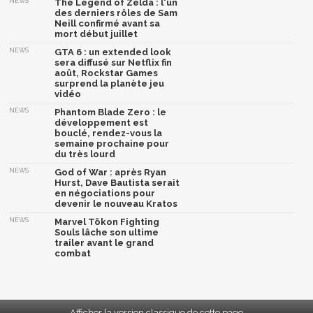
NEWS
The Legend of Zelda : l'un
des derniers rôles de Sam
Neill confirmé avant sa
mort début juillet
NEWS
GTA 6 : un extended look
sera diffusé sur Netflix fin
août, Rockstar Games
surprend la planète jeu
vidéo
NEWS
Phantom Blade Zero : le
développement est
bouclé, rendez-vous la
semaine prochaine pour
du très lourd
NEWS
God of War : après Ryan
Hurst, Dave Bautista serait
en négociations pour
devenir le nouveau Kratos
NEWS
Marvel Tōkon Fighting
Souls lâche son ultime
trailer avant le grand
combat
Afficher la version classique de cette page