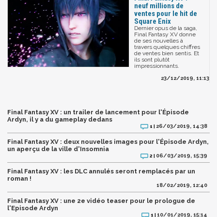
neuf millions de
ventes pour le hit de
Square Enix
Dernier opus de la saga,
Final Fantasy XV donne
de ses nouvelles à
travers quelques chiffres
de ventes bien sentis. Et
ils sont plutôt
impressionnants.
23/12/2019, 11:13
Final Fantasy XV : un trailer de lancement pour l'Épisode
Ardyn, il y a du gameplay dedans
26/03/2019, 14:38
1 |
Final Fantasy XV : deux nouvelles images pour l'Épisode Ardyn,
un aperçu de la ville d'Insomnia
06/03/2019, 15:39
2 |
Final Fantasy XV : les DLC annulés seront remplacés par un
roman !
18/02/2019, 12:40
Final Fantasy XV : une 2e vidéo teaser pour le prologue de
l'Episode Ardyn
10/01/2019, 15:14
1 |