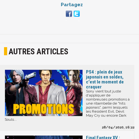
Partagez
AUTRES ARTICLES
PS4 : plein de jeux
japonais en soldes,
c'est le moment de
craquer
Sony vient tout juste
d'appliquer de
nombreuses promotions à
une ribambelle de "hits
japonais", parmi lesquels
les Resident Evil, Devil
May Cry ou encore Dark
Souls...
28/04/2020, 16:22
Final Fantasy XV :