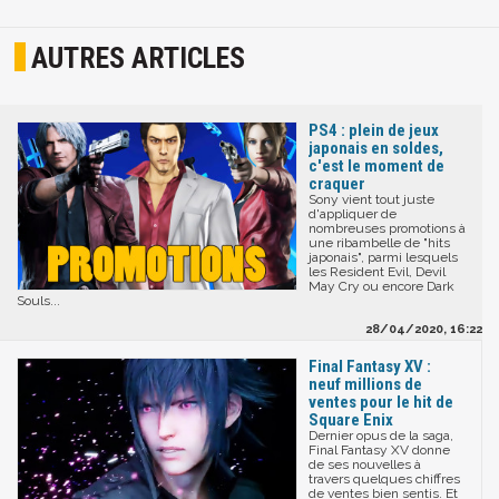
AUTRES ARTICLES
PS4 : plein de jeux
japonais en soldes,
c'est le moment de
craquer
Sony vient tout juste
d'appliquer de
nombreuses promotions à
une ribambelle de "hits
japonais", parmi lesquels
les Resident Evil, Devil
May Cry ou encore Dark
Souls...
28/04/2020, 16:22
Final Fantasy XV :
neuf millions de
ventes pour le hit de
Square Enix
Dernier opus de la saga,
Final Fantasy XV donne
de ses nouvelles à
travers quelques chiffres
de ventes bien sentis. Et