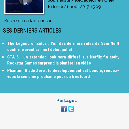
Journaliste / Rédacteur en Chef
le
lundi 21 août 2017, 15:09
Suivre ce rédacteur sur
SES DERNIERS ARTICLES
The Legend of Zelda : l'un des derniers rôles de Sam Neill
confirmé avant sa mort début juillet
GTA 6 : un extended look sera diffusé sur Netflix fin août,
Rockstar Games surprend la planète jeu vidéo
Phantom Blade Zero : le développement est bouclé, rendez-
vous la semaine prochaine pour du très lourd
Partagez