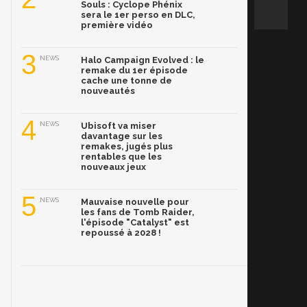
Souls : Cyclope Phénix
sera le 1er perso en DLC,
première vidéo
3
NEWS
Halo Campaign Evolved : le
remake du 1er épisode
cache une tonne de
nouveautés
4
NEWS
Ubisoft va miser
davantage sur les
remakes, jugés plus
rentables que les
nouveaux jeux
5
NEWS
Mauvaise nouvelle pour
les fans de Tomb Raider,
l'épisode "Catalyst" est
repoussé à 2028 !