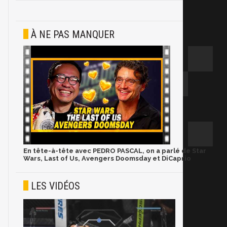
À NE PAS MANQUER
En tête-à-tête avec PEDRO PASCAL, on a parlé de Star
Wars, Last of Us, Avengers Doomsday et DiCaprio
LES VIDÉOS