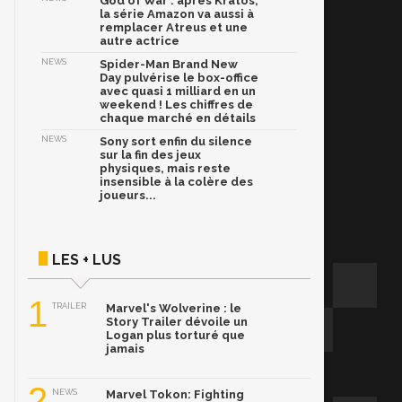
God of War : après Kratos,
la série Amazon va aussi à
remplacer Atreus et une
autre actrice
NEWS
Spider-Man Brand New
Day pulvérise le box-office
avec quasi 1 milliard en un
weekend ! Les chiffres de
chaque marché en détails
NEWS
Sony sort enfin du silence
sur la fin des jeux
physiques, mais reste
insensible à la colère des
joueurs...
LES + LUS
1
TRAILER
Marvel's Wolverine : le
Story Trailer dévoile un
Logan plus torturé que
jamais
2
NEWS
Marvel Tokon: Fighting