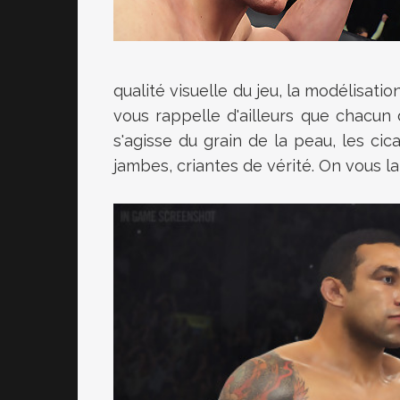
qualité visuelle du jeu, la modélisati
vous rappelle d'ailleurs que chacun 
s'agisse du grain de la peau, les cic
jambes, criantes de vérité. On vous l