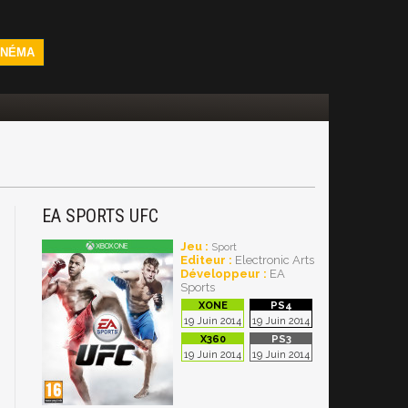
INÉMA
EA SPORTS UFC
Jeu :
Sport
Editeur :
Electronic Arts
Développeur :
EA
Sports
19 Juin 2014
19 Juin 2014
19 Juin 2014
19 Juin 2014