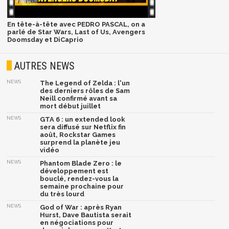
En tête-à-tête avec PEDRO PASCAL, on a
parlé de Star Wars, Last of Us, Avengers
Doomsday et DiCaprio
AUTRES NEWS
NEWS
The Legend of Zelda : l'un
des derniers rôles de Sam
Neill confirmé avant sa
mort début juillet
NEWS
GTA 6 : un extended look
sera diffusé sur Netflix fin
août, Rockstar Games
surprend la planète jeu
vidéo
NEWS
Phantom Blade Zero : le
développement est
bouclé, rendez-vous la
semaine prochaine pour
du très lourd
NEWS
God of War : après Ryan
Hurst, Dave Bautista serait
en négociations pour