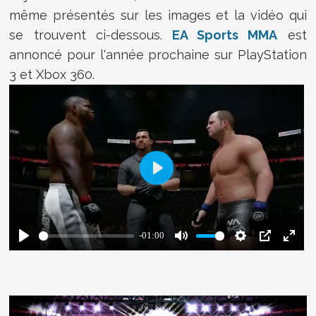
même présentés sur les images et la vidéo qui
se trouvent ci-dessous.
EA Sports MMA
est
annoncé pour l'année prochaine sur PlayStation
3 et Xbox 360.