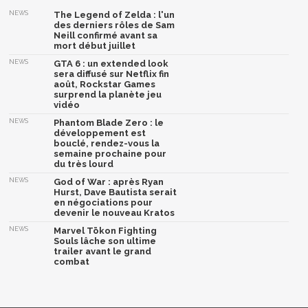
NEWS
The Legend of Zelda : l'un
des derniers rôles de Sam
Neill confirmé avant sa
mort début juillet
NEWS
GTA 6 : un extended look
sera diffusé sur Netflix fin
août, Rockstar Games
surprend la planète jeu
vidéo
NEWS
Phantom Blade Zero : le
développement est
bouclé, rendez-vous la
semaine prochaine pour
du très lourd
NEWS
God of War : après Ryan
Hurst, Dave Bautista serait
en négociations pour
devenir le nouveau Kratos
NEWS
Marvel Tōkon Fighting
Souls lâche son ultime
trailer avant le grand
combat