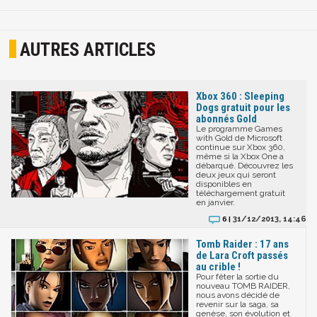
AUTRES ARTICLES
Xbox 360 : Sleeping
Dogs gratuit pour les
abonnés Gold
Le programme Games
with Gold de Microsoft
continue sur Xbox 360,
même si la Xbox One a
débarqué. Découvrez les
deux jeux qui seront
disponibles en
téléchargement gratuit
en janvier.
31/12/2013, 14:46
6 |
Tomb Raider : 17 ans
de Lara Croft passés
au crible !
Pour fêter la sortie du
nouveau TOMB RAIDER,
nous avons décidé de
revenir sur la saga, sa
genèse, son évolution et