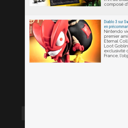
composé d'
Diablo 3 sur Sw
en précomman
Nintendo vi
premier ami
Eternal Colle
Loot Goblin
exclusivité
France, l'ob