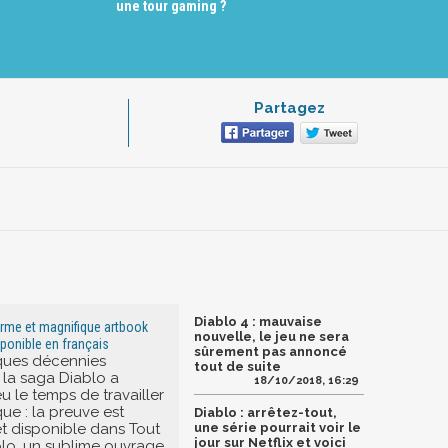
une tour gaming ?
Partagez
Diablo 4 : mauvaise
orme et magnifique artbook
nouvelle, le jeu ne sera
ponible en français
sûrement pas annoncé
ques décennies
tout de suite
 la saga Diablo a
18/10/2018, 16:29
u le temps de travailler
ue : la preuve est
Diablo : arrêtez-tout,
et disponible dans Tout
une série pourrait voir le
jour sur Netflix et voici
ablo, un sublime ouvrage