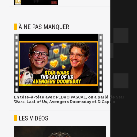
À NE PAS MANQUER
En tête-à-tête avec PEDRO PASCAL, on a parlé de Star
Wars, Last of Us, Avengers Doomsday et DiCaprio
LES VIDÉOS