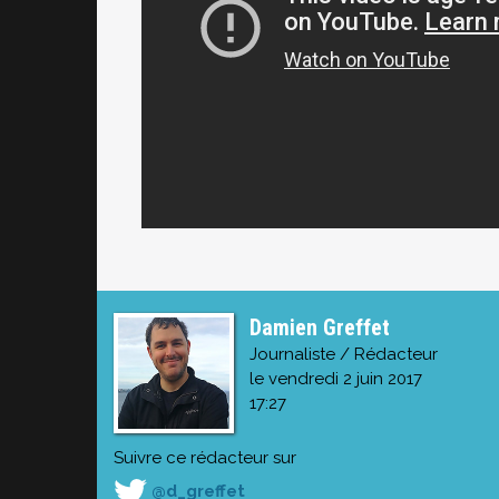
Damien Greffet
Journaliste / Rédacteur
le vendredi 2 juin 2017
17:27
Suivre ce rédacteur sur
@d_greffet