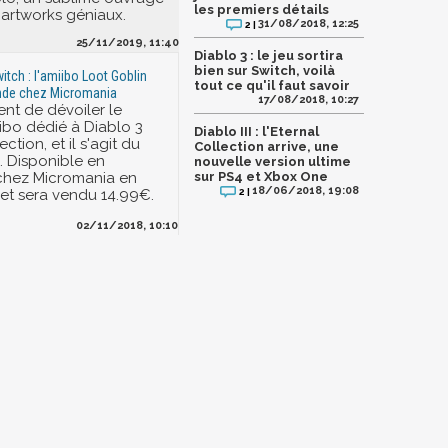
les premiers détails
artworks géniaux.
31/08/2018, 12:25
2 |
25/11/2019, 11:40
Diablo 3 : le jeu sortira
bien sur Switch, voilà
itch : l'amiibo Loot Goblin
tout ce qu'il faut savoir
de chez Micromania
17/08/2018, 10:27
ent de dévoiler le
ibo dédié à Diablo 3
Diablo III : l'Eternal
ction, et il s'agit du
Collection arrive, une
. Disponible en
nouvelle version ultime
 chez Micromania en
sur PS4 et Xbox One
18/06/2018, 19:08
2 |
jet sera vendu 14.99€.
02/11/2018, 10:10