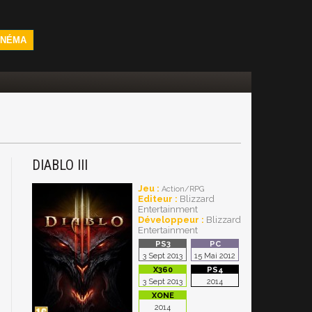
INÉMA
DIABLO III
Jeu :
Action/RPG
Editeur :
Blizzard
Entertainment
Développeur :
Blizzard
Entertainment
3 Sept 2013
15 Mai 2012
3 Sept 2013
2014
2014