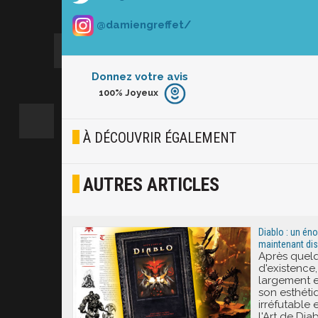
@damiengreffet/
Donnez votre avis
100%
Joyeux
Furieux
Blasé
À DÉCOUVRIR ÉGALEMENT
Osef
AUTRES ARTICLES
Joyeux
Excité
Diablo : un én
maintenant dis
Après quel
d'existence,
largement e
son esthétiq
irréfutable 
l'Art de Di