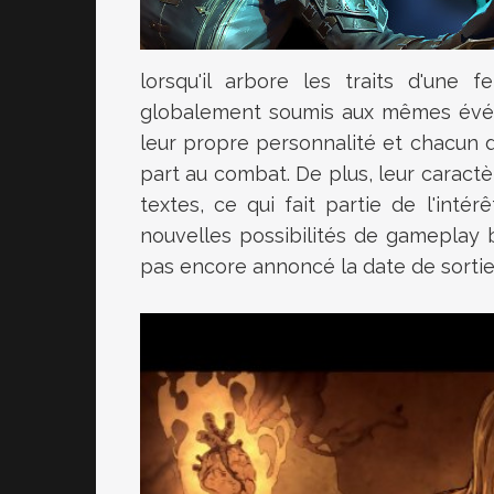
lorsqu'il arbore les traits d'une
globalement soumis aux mêmes évén
leur propre personnalité et chacun d
part au combat. De plus, leur caractè
textes, ce qui fait partie de l'in
nouvelles possibilités de gameplay 
pas encore annoncé la date de sorti