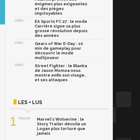
énigmes plus exigeantes
et des pièges
impitoyables
VIDÉO
EA Sports FC 27 : le mode
Carrière signe sa plus
grosse révolution depuis
des années
VIDÉO
Gears of War E-Day : 10
min de gameplay pour
découvrir le mode
multijoueur
VIDÉO
Street Fighter : le Blanka
de Jason Momoa nous
montre enfin son visage,
et ses attaques
LES + LUS
1
TRAILER
Marvel's Wolverine : le
Story Trailer dévoile un
Logan plus torturé que
jamais