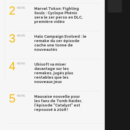
2
NEWS
Marvel Tokon: Fighting
Souls : Cyclope Phénix
sera le 1er perso en DLC,
première vidéo
3
NEWS
Halo Campaign Evolved : le
remake du 1er épisode
cache une tonne de
nouveautés
4
NEWS
Ubisoft va miser
davantage sur les
remakes, jugés plus
rentables que les
nouveaux jeux
5
NEWS
Mauvaise nouvelle pour
les fans de Tomb Raider,
l'épisode "Catalyst" est
repoussé à 2028 !