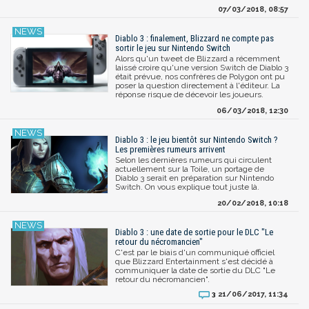
07/03/2018, 08:57
Diablo 3 : finalement, Blizzard ne compte pas
sortir le jeu sur Nintendo Switch
Alors qu'un tweet de Blizzard a récemment
laissé croire qu'une version Switch de Diablo 3
était prévue, nos confrères de Polygon ont pu
poser la question directement à l'éditeur. La
réponse risque de décevoir les joueurs.
06/03/2018, 12:30
Diablo 3 : le jeu bientôt sur Nintendo Switch ?
Les premières rumeurs arrivent
Selon les dernières rumeurs qui circulent
actuellement sur la Toile, un portage de
Diablo 3 serait en préparation sur Nintendo
Switch. On vous explique tout juste là.
20/02/2018, 10:18
Diablo 3 : une date de sortie pour le DLC "Le
retour du nécromancien"
C'est par le biais d'un communiqué officiel
que Blizzard Entertainment s'est décidé à
communiquer la date de sortie du DLC "Le
retour du nécromancien".
21/06/2017, 11:34
3