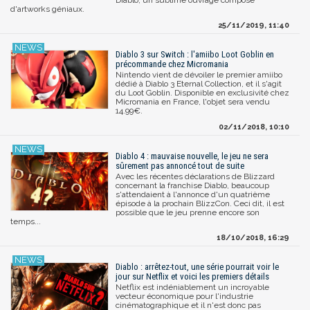
d'artworks géniaux.
25/11/2019, 11:40
Diablo 3 sur Switch : l'amiibo Loot Goblin en
précommande chez Micromania
Nintendo vient de dévoiler le premier amiibo
dédié à Diablo 3 Eternal Collection, et il s'agit
du Loot Goblin. Disponible en exclusivité chez
Micromania en France, l'objet sera vendu
14.99€.
02/11/2018, 10:10
Diablo 4 : mauvaise nouvelle, le jeu ne sera
sûrement pas annoncé tout de suite
Avec les récentes déclarations de Blizzard
concernant la franchise Diablo, beaucoup
s'attendaient à l'annonce d'un quatrième
épisode à la prochain BlizzCon. Ceci dit, il est
possible que le jeu prenne encore son
temps...
18/10/2018, 16:29
Diablo : arrêtez-tout, une série pourrait voir le
jour sur Netflix et voici les premiers détails
Netflix est indéniablement un incroyable
vecteur économique pour l'industrie
cinématographique et il n'est donc pas