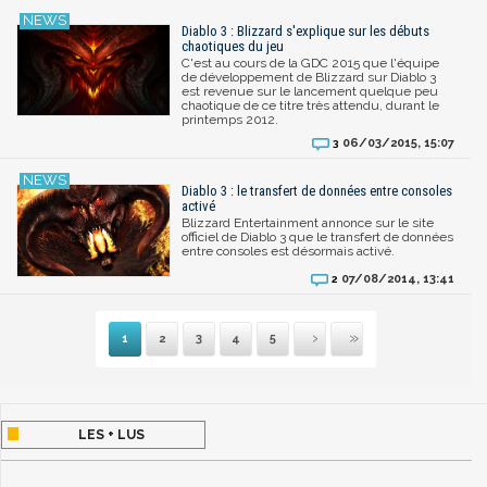
Diablo 3 : Blizzard s'explique sur les débuts
chaotiques du jeu
C'est au cours de la GDC 2015 que l'équipe
de développement de Blizzard sur Diablo 3
est revenue sur le lancement quelque peu
chaotique de ce titre très attendu, durant le
printemps 2012.
06/03/2015, 15:07
3
Diablo 3 : le transfert de données entre consoles
activé
Blizzard Entertainment annonce sur le site
officiel de Diablo 3 que le transfert de données
entre consoles est désormais activé.
07/08/2014, 13:41
2
1
2
3
4
5
Suivante
Dernière
LES + LUS