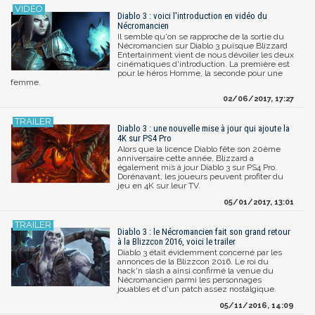
Diablo 3 : voici l'introduction en vidéo du
Nécromancien
Il semble qu'on se rapproche de la sortie du
Nécromancien sur Diablo 3 puisque Blizzard
Entertainment vient de nous dévoiler les deux
cinématiques d'introduction. La première est
pour le héros Homme, la seconde pour une
femme.
02/06/2017, 17:27
Diablo 3 : une nouvelle mise à jour qui ajoute la
4K sur PS4 Pro
Alors que la licence Diablo fête son 20ème
anniversaire cette année, Blizzard a
également mis à jour Diablo 3 sur PS4 Pro.
Dorénavant, les joueurs peuvent profiter du
jeu en 4K sur leur TV.
05/01/2017, 13:01
Diablo 3 : le Nécromancien fait son grand retour
à la Blizzcon 2016, voici le trailer
Diablo 3 était évidemment concerné par les
annonces de la Blizzcon 2016. Le roi du
hack'n slash a ainsi confirmé la venue du
Nécromancien parmi les personnages
jouables et d'un patch assez nostalgique.
05/11/2016, 14:09