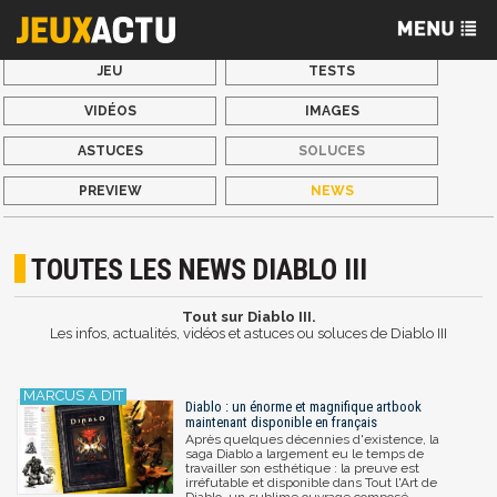
JEU
TESTS
VIDÉOS
IMAGES
ASTUCES
SOLUCES
PREVIEW
NEWS
TOUTES LES NEWS DIABLO III
Tout sur Diablo III.
Les infos, actualités, vidéos et astuces ou soluces de Diablo III
Diablo : un énorme et magnifique artbook
maintenant disponible en français
Après quelques décennies d'existence, la
saga Diablo a largement eu le temps de
travailler son esthétique : la preuve est
irréfutable et disponible dans Tout l'Art de
Diablo, un sublime ouvrage composé