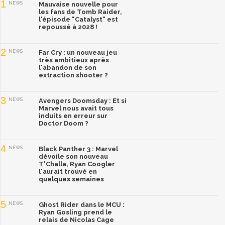
1
NEWS
Mauvaise nouvelle pour
les fans de Tomb Raider,
l'épisode "Catalyst" est
repoussé à 2028 !
2
NEWS
Far Cry : un nouveau jeu
très ambitieux après
l'abandon de son
extraction shooter ?
3
NEWS
Avengers Doomsday : Et si
Marvel nous avait tous
induits en erreur sur
Doctor Doom ?
4
NEWS
Black Panther 3 : Marvel
dévoile son nouveau
T'Challa, Ryan Coogler
l'aurait trouvé en
quelques semaines
5
NEWS
Ghost Rider dans le MCU :
Ryan Gosling prend le
relais de Nicolas Cage