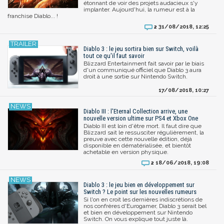
étonnant de voir des projets audacieux s'y
implanter. Aujourd'hui, la rumeur est à la
franchise Diablo... !
31/08/2018, 12:25
2
Diablo 3 : le jeu sortira bien sur Switch, voilà
tout ce qu'il faut savoir
Blizzard Entertainment fait savoir par le biais
d'un communiqué officiel que Diablo 3 aura
droit à une sortie sur Nintendo Switch.
17/08/2018, 10:27
Diablo III : l'Eternal Collection arrive, une
nouvelle version ultime sur PS4 et Xbox One
Diablo III est loin d'être mort. Il faut dire que
Blizzard sait le ressusciter régulièrement, la
preuve avec cette nouvelle édition, déjà
disponible en dématérialisée, et bientôt
achetable en version physique.
18/06/2018, 19:08
2
Diablo 3 : le jeu bien en développement sur
Switch ? Le point sur les nouvelles rumeurs
Si l'on en croit les dernières indiscrétions de
nos confrères d'Eurogamer, Diablo 3 serait bel
et bien en développement sur Nintendo
Switch. On vous explique tout juste là.