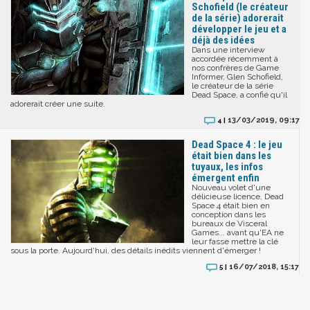
Schofield (le créateur
de la série) adorerait
développer le jeu et a
déjà des idées
Dans une interview
accordée récemment à
nos confrères de Game
Informer, Glen Schofield,
le créateur de la série
Dead Space, a confié qu'il
adorerait créer une suite.
13/03/2019, 09:17
4 |
Dead Space 4 : le jeu
était bien dans les
tuyaux, les infos
émergent enfin
Nouveau volet d'une
délicieuse licence, Dead
Space 4 était bien en
conception dans les
bureaux de Visceral
Games... avant qu'EA ne
leur fasse mettre la clé
sous la porte. Aujourd'hui, des détails inédits viennent d'émerger !
16/07/2018, 15:17
5 |