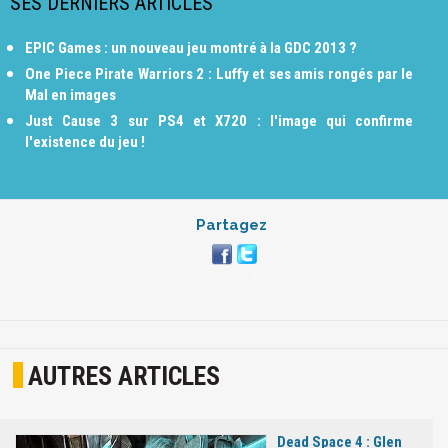
SES DERNIERS ARTICLES
EPIC Games : un nouveau jeu montré à la GDC 2013 ?
One Piece Pirate Warriors 2 : Luffy et ses amis rongés par le
Mal en images
Just Cause 3 sur PS4 et X720 : l'image qui confirme
l'existence du jeu !
Partagez
AUTRES ARTICLES
Dead Space 4 : Glen