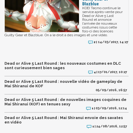
Blazblue
KOEI Tecmo continue le
service après-vente pour
Dead or Alive 5 Last
Round et annonce
l'arrivée de nouveaux
costumes issus cette
fois-ci des licences
Guilty Gear et Blazblue. On a le droit à des images et une vidéo.
14/03/2017, 14:27
2 |
Dead or Alive 5 Last Round : les nouveaux costumes en DLC
sont curieusement bien sages
17/01/2017, 10:27
4 |
Dead or Alive 5 Last Round : nouvelle vidéo de gameplay de
Mai Shiranui de KOF
05/09/2016, 16:57
Dead or Alive 5 Last Round : de nouvelles images coquines de
Mai Shiranui (KOF) en tenues sexy
03/09/2016, 12:14
1 |
Dead or Alive 5 Last Round : Mai Shiranui envoie des savates
en vidéo
24/08/2016, 12:57
1 |