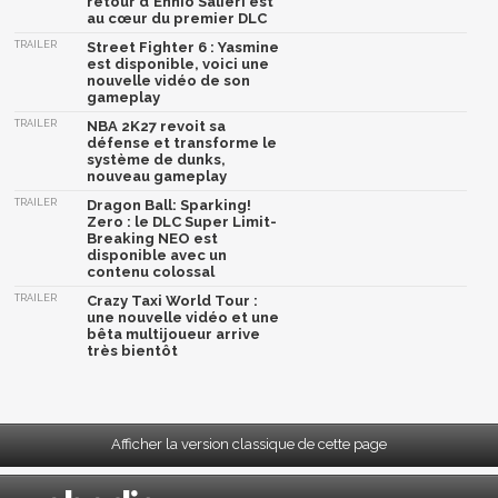
retour d'Ennio Salieri est
au cœur du premier DLC
TRAILER
Street Fighter 6 : Yasmine
est disponible, voici une
nouvelle vidéo de son
gameplay
TRAILER
NBA 2K27 revoit sa
défense et transforme le
système de dunks,
nouveau gameplay
TRAILER
Dragon Ball: Sparking!
Zero : le DLC Super Limit-
Breaking NEO est
disponible avec un
contenu colossal
TRAILER
Crazy Taxi World Tour :
une nouvelle vidéo et une
bêta multijoueur arrive
très bientôt
Afficher la version classique de cette page