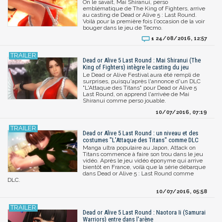
On le savait, Mai Shiranui, perso
emblématique de The King of Fighters, arrive
au casting de Dead or Alive 5 : Last Round.
Voilà pour la première fois l'occasion de la voir
bouger dans le jeu de Tecmo.
24/08/2016, 12:57
1
Dead or Alive 5 Last Round : Mai Shiranui (The
King of Fighters) intègre le casting du jeu
Le Dead or Alive Festival aura été rempli de
surprises, puisqu'après l'annonce d'un DLC
"L'Attaque des Titans" pour Dead or Alive 5
Last Round, on apprend l'arrivée de Mai
Shiranui comme perso jouable.
10/07/2016, 07:19
Dead or Alive 5 Last Round : un niveau et des
costumes "L'Attaque des Titans" comme DLC
Manga ultra populaire au Japon, Attack on
Titans commence à faire son trou dans le jeu
vidéo. Après le jeu vidéo éponyme qui arrive
bientôt en France, voilà que la série débarque
dans Dead or Alive 5 : Last Round comme
DLC.
10/07/2016, 05:58
Dead or Alive 5 Last Round : Naotora Ii (Samurai
Warriors) entre dans l'arène