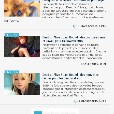
designent eux-mêmes des costumes pour le jeu
La nouvelle fournée de costumes à
télécharger pour Dead or Alive 5 : Last Round
a ceci de particulier qu'elle a été entièrement
designée par des fans. L'occasion de
découvrir les 16 tenues qui ont été retenues
par Tecmo.
16/12/2015, 11:16
1
Dead or Alive 5 Last Round : des costumes sexy
et kawaii pour Halloween 2015
Halloween approche et certains éditeurs
profitent de la période pour proposer des
petits bonus sympas à cette occasion. C'est le
cas de KOEI Tecmo qui dévoile un trailer où
des costumes inédits feront leur apparition.
13/10/2015, 11:27
Dead or Alive 5 Last Round : des nouvelles
tenues pour les demoiselles
Dead or Alive 5 Last Round se distingue une
énième fois à travers des nouvelles tenues
susceptibles d'intéresser les possesseurs du
jeu. On vous laisse découvrir les images et la
vidéo offertes par Koei Tecmo.
21/07/2015, 15:18
1