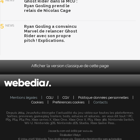
4
NEWS
Ghost Rider dans le MCU :
Ryan Gosling prend le
relais de Nicolas Cage
5
NEWS
Ryan Gosling a convaincu
Marvel de relancer Ghost
Rider avec son propre
pitch ! Explications.
Afficher la version classique de cette page
Mentions légales
|
CGU
|
CGV
|
Politique données personnelles
|
Cookies
|
Préférences cookies
|
Contacts
Depuis 2004, JeuxActu décrypte l'actualité du jeu vidéo sur toutes les plateformes.
Sorties, previews, gameplay, trailers, tests, astuces et soluces... on vous dit tout ! PC,
PS5, PS4, PS4 Pro, Xbox series X, Xbox One, Xbox One X, PS3, Xbox 360, Nintendo Switch,
Wii U, Nintendo 3DS, Nintendo 2DS, Stadia, Xbox Game Pass...
Jeuxactu.com est édité par
Webedia
Réalisation Vitalyn
© 2004-2026 Webedia. Tous droits réservés. Reproduction interdite sans autorisation.