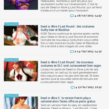
Halloween, nombreux sont les jeux qui
souhaitent surfer sur l'événement. C'est le
cas de Dead or Alive 5 Last Round, qui se fend
d'ailleurs d'un trailer pour l'occasion.
18/10/2017, 14:57
4
Dead or Alive 5 Last Round : des costumes
Guilty Gear et Blazblue
KOEI Tecmo continue le service après-vente
pour Dead or Alive 5 Last Round et annonce
l'arrivée de nouveaux costumes issus cette
fois-ci des licences Guilty Gear et Blazblue.
On a le droit à des images et une vidéo.
14/03/2017, 14:27
2
Dead or Alive 5 Last Round : les nouveaux
costumes en DLC sont curieusement bien sages
Lorsqu'on parle de Dead or Alive 5 et de ses
costumes, on sait qu'ils sont généralement
très coquins pour ne pas dire olé olé. Et bien,
sachez que la nouvelle série de tenues est
curieusement bien sage.
17/01/2017, 10:27
4
Dead or Alive 5 : la version free-to-play a
cartonné alors Tecmo offre un perso gratos
Sorti en version free-to-play en septembre
dernier, Dead or Alive 5 : Last Round - Core