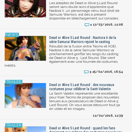
Les adeptes de Dead or Alive 5 Last Round
seront sans doute ravis d'apprendre que
Naotora Ii, un personnage venu tout droit de
Samurai Warriors, est dès à présent
disponible en téléchargement sur consoles.
17/03/2016, 12:06
1
Dead or Alive 5 Last Round : Naotora Ii de la
série Samurai Warriors rejoint le casting
Résultat de la fusion entre Tecmo et KOEI,
Naotora Ii de la série Samurai Warriors va
prochainement gonfler les rangs du casting
de Dead or Alive 5 : Last Round. Elle vient
également avec une fournée de costumes
inédits.
25/02/2016, 16:54
3
Dead or Alive 5 Last Round : des nouveaux
costumes pour célébrer la Saint-Valentin
La Saint-Valetin représente une excellente
pour Koei Tecmo de proposer des nouvelles
tenues aux possesseurs de Dead or Alive 5
Last Round. On vous laisse découvrir tout ça
en vidéo et en images.
12/02/2016, 12:39
Dead or Alive 5 Last Round : quand les fans