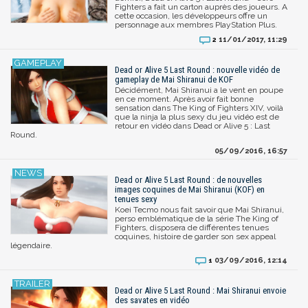
Fighters a fait un carton auprès des joueurs. A
cette occasion, les développeurs offre un
personnage aux membres PlayStation Plus.
11/01/2017, 11:29
2
Dead or Alive 5 Last Round : nouvelle vidéo de
gameplay de Mai Shiranui de KOF
Décidément, Mai Shiranui a le vent en poupe
en ce moment. Après avoir fait bonne
sensation dans The King of Fighters XIV, voilà
que la ninja la plus sexy du jeu vidéo est de
retour en vidéo dans Dead or Alive 5 : Last
Round.
05/09/2016, 16:57
Dead or Alive 5 Last Round : de nouvelles
images coquines de Mai Shiranui (KOF) en
tenues sexy
Koei Tecmo nous fait savoir que Mai Shiranui,
perso emblématique de la série The King of
Fighters, disposera de différentes tenues
coquines, histoire de garder son sex appeal
légendaire.
03/09/2016, 12:14
1
Dead or Alive 5 Last Round : Mai Shiranui envoie
des savates en vidéo