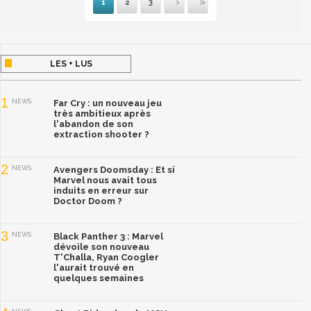
1
2
3
Suivante
Dernière
LES + LUS
1
NEWS
Far Cry : un nouveau jeu
très ambitieux après
l'abandon de son
extraction shooter ?
2
NEWS
Avengers Doomsday : Et si
Marvel nous avait tous
induits en erreur sur
Doctor Doom ?
3
NEWS
Black Panther 3 : Marvel
dévoile son nouveau
T'Challa, Ryan Coogler
l'aurait trouvé en
quelques semaines