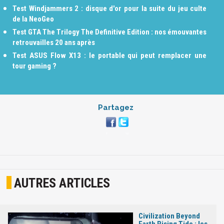
Test Windjammers 2 : disque d'or pour la suite du jeu culte
de la NeoGeo
Test GTA The Trilogy The Definitive Edition : nos émouvantes
retrouvailles 20 ans après
Test ASUS Flow X13 : le portable qui peut remplacer une
tour gaming ?
Partagez
AUTRES ARTICLES
Civilization Beyond
Earth Rising Tide : les