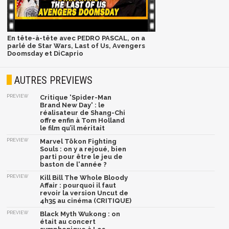
En tête-à-tête avec PEDRO PASCAL, on a
parlé de Star Wars, Last of Us, Avengers
Doomsday et DiCaprio
AUTRES PREVIEWS
PREVIEW
Critique 'Spider-Man
Brand New Day' : le
réalisateur de Shang-Chi
offre enfin à Tom Holland
le film qu’il méritait
PREVIEW
Marvel Tōkon Fighting
Souls : on y a rejoué, bien
parti pour être le jeu de
baston de l'année ?
PREVIEW
Kill Bill The Whole Bloody
Affair : pourquoi il faut
revoir la version Uncut de
4h35 au cinéma (CRITIQUE)
PREVIEW
Black Myth Wukong : on
était au concert