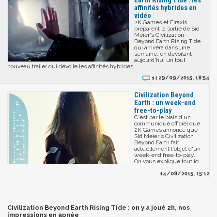
affinités hybrides en
vidéo
2K Games et Firaxis
préparent la sortie de Sid
Meier's Civilization
Beyond Earth Rising Tide
qui arrivera dans une
semaine, en dévoilant
aujourd'hui un tout
nouveau trailer qui dévoile les affinités hybrides.
29/09/2015, 18:54
1 |
Civilization Beyond
Earth : un week-end
free-to-play
C'est par le biais d'un
communiqué officiel que
2K Games annonce que
Sid Meier's Civilization :
Beyond Earth fait
actuellement l'objet d'un
week-end free-to-play.
On vous explique tout ici.
14/08/2015, 15:12
Civilization Beyond Earth Rising Tide : on y a joué 2h, nos
impressions en apnée