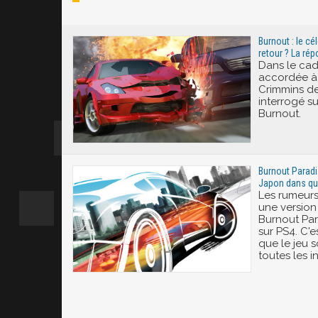
Excité
Burnout : le cé
retour ? La rép
Dans le cad
accordée à
Crimmins de
interrogé s
Burnout.
Burnout Paradi
Japon dans qu
Les rumeurs
une version
Burnout Para
sur PS4. C'
que le jeu so
toutes les i