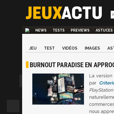
NEWS
TESTS
PREVIEWS
ASTUCES
JEU
TEST
VIDÉOS
IMAGES
AS
BURNOUT PARADISE EN APPROC
La version
par
Criter
PlayStati
naturellem
commerces 
nous appre