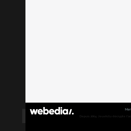
Men
Depuis 2004, JeuxActu décrypte l'actu