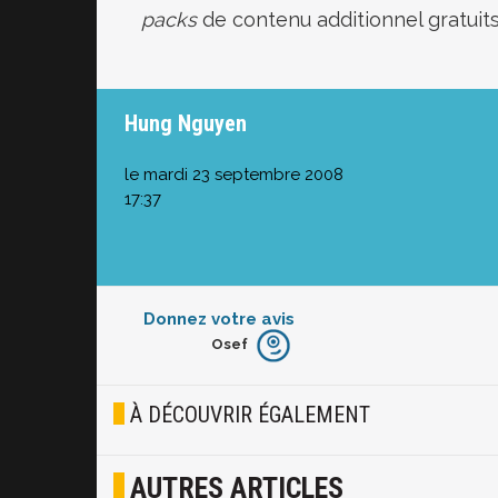
packs
de contenu additionnel gratuits
Hung Nguyen
le mardi 23 septembre 2008
17:37
Donnez votre avis
Osef
Furieux
Blasé
À DÉCOUVRIR ÉGALEMENT
Osef
AUTRES ARTICLES
Joyeux