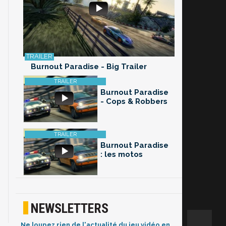
Burnout Paradise - Big Trailer
Burnout Paradise
- Cops & Robbers
Burnout Paradise
: les motos
NEWSLETTERS
Ne loupez rien de l'actualité du jeu vidéo en