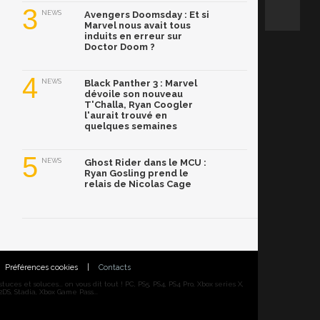
3
NEWS
Avengers Doomsday : Et si
Marvel nous avait tous
induits en erreur sur
Doctor Doom ?
4
NEWS
Black Panther 3 : Marvel
dévoile son nouveau
T'Challa, Ryan Coogler
l'aurait trouvé en
quelques semaines
5
NEWS
Ghost Rider dans le MCU :
Ryan Gosling prend le
relais de Nicolas Cage
Préférences cookies
|
Contacts
ces et soluces... on vous dit tout ! PC, PS5, PS4, PS4 Pro, Xbox series X,
DS, Stadia, Xbox Game Pass...