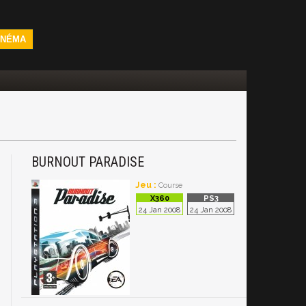
INÉMA
BURNOUT PARADISE
Jeu :
Course
24 Jan 2008
24 Jan 2008