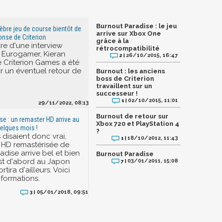
Burnout Paradise : le jeu
lèbre jeu de course bientôt de
arrive sur Xbox One
onse de Criterion
grâce à la
re d'une interview
rétrocompatibilité
 Eurogamer, Kieran
26/10/2015, 16:47
2 |
 Criterion Games a été
ur un éventuel retour de
Burnout : les anciens
boss de Criterion
travaillent sur un
successeur !
02/10/2015, 11:01
1 |
29/11/2022, 08:13
Burnout de retour sur
se : un remaster HD arrive au
Xbox 720 et PlayStation 4
elques mois !
?
 disaient donc vrai,
18/10/2012, 11:43
1 |
 HD remastérisée de
dise arrive bel et bien
Burnout Paradise
est d'abord au Japon
03/01/2011, 15:08
7 |
rtira d'ailleurs. Voici
nformations.
05/01/2018, 09:51
3 |