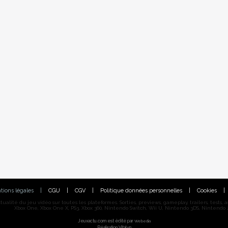
tions légales
|
CGU
|
CGV
|
Politique données personnelles
|
Cookies
|
alité du jeu vidéo sur toutes les plateformes. Sorties, previews, gameplay, trailers, tests, astu
Xbox One, Xbox One X, PS3, Xbox 360, Nintendo Switch, Wii U, Nintendo 3DS, Nintendo 2
Jeuxactu.com est édité par
Webedia
Réalisation Vitalyn