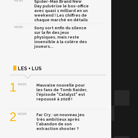
NEWS
Spider-Man Brand New
Day pulvérise le box-office
avec quasi 1 milliard en un
weekend ! Les chiffres de
chaque marché en détails
NEWS
Sony sort enfin du silence
sur la fin des jeux
physiques, mais reste
insensible à la colère des
joueurs...
LES + LUS
1
NEWS
Mauvaise nouvelle pour
les fans de Tomb Raider,
l'épisode "Catalyst" est
repoussé à 2028 !
2
NEWS
Far Cry : un nouveau jeu
très ambitieux après
l'abandon de son
extraction shooter ?