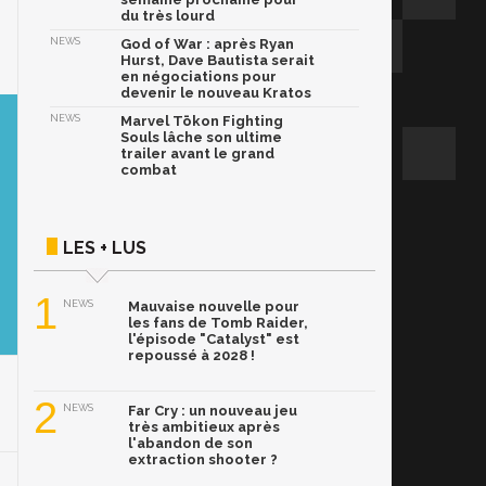
du très lourd
NEWS
God of War : après Ryan
Hurst, Dave Bautista serait
en négociations pour
devenir le nouveau Kratos
NEWS
Marvel Tōkon Fighting
Souls lâche son ultime
trailer avant le grand
combat
LES + LUS
1
NEWS
Mauvaise nouvelle pour
les fans de Tomb Raider,
l'épisode "Catalyst" est
repoussé à 2028 !
2
NEWS
Far Cry : un nouveau jeu
très ambitieux après
l'abandon de son
extraction shooter ?