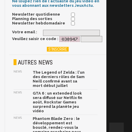
Ne loupez rien de l'actualité du jeu vidéo en
vous abonnant aux newsletters JeuxActu.
Newsletter quotidienne
Planning des sorties
Newsletter hebdomadaire
Votre email :
Veuillez saisir ce code :
AUTRES NEWS
NEWS
The Legend of Zelda : l'un
des derniers rôles de Sam
Neill confirmé avant sa
mort début juillet
NEWS
GTA 6 : un extended look
sera diffusé sur Netflix fin
août, Rockstar Games
surprend la planète jeu
vidéo
NEWS
Phantom Blade Zero : le
développement est
bouclé, rendez-vous la
semaine prochaine pour