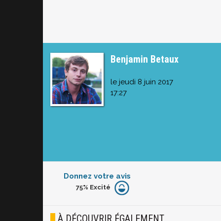
Benjamin Betaux
le jeudi 8 juin 2017
17:27
Donnez votre avis
75%
Excité
Furieux
Blasé
À DÉCOUVRIR ÉGALEMENT