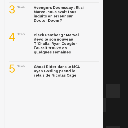
3
NEWS
Avengers Doomsday : Et si
Marvel nous avait tous
induits en erreur sur
Doctor Doom ?
4
NEWS
Black Panther 3 : Marvel
dévoile son nouveau
T'Challa, Ryan Coogler
l'aurait trouvé en
quelques semaines
5
NEWS
Ghost Rider dans le MCU :
Ryan Gosling prend le
relais de Nicolas Cage