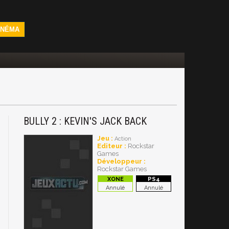
INÉMA
BULLY 2 : KEVIN'S JACK BACK
Jeu :
Action
Editeur :
Rockstar
Games
Développeur :
Rockstar Games
Annulé
Annulé