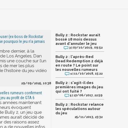
Bully 2 : Rockstar aurait
Houser (ex-boss de Rockstar
bossé 18 mois dessus
e pourquoi le jeu n'a jamais
avant d'annuler le jeu
07/10/2019, 09:52
3 |
mbre dernier, à la
de Los Angeles, Dan
Bully 2 : l'après-Red
mis une couche sur l’un
Dead Redemption 2 déjà
s de mer les plus
en route ? Le point sur
les nouvelles rumeurs
e l’histoire du jeu vidéo
11/10/2018, 15:22
1 |
Bully 2 : s'agit-il des
29/09/2025, 10:38
premières images du jeu
qui ont fuité ?
ouvelles rumeurs confirment
27/06/2017, 22:59
5 |
 jeu au profit de GTA 6
es années maintenant
Bully 2 : Rockstar relance
meurs évoquent
les spéculations autour
de Bully 2, un jeu que
du jeu
ames aurait décidé de
25/11/2013, 23:32
ur des raisons assez
n a de nouvelles infos