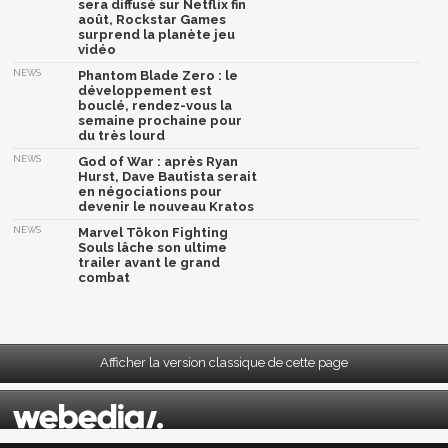
sera diffusé sur Netflix fin
août, Rockstar Games
surprend la planète jeu
vidéo
NEWS
Phantom Blade Zero : le
développement est
bouclé, rendez-vous la
semaine prochaine pour
du très lourd
NEWS
God of War : après Ryan
Hurst, Dave Bautista serait
en négociations pour
devenir le nouveau Kratos
NEWS
Marvel Tōkon Fighting
Souls lâche son ultime
trailer avant le grand
combat
Afficher la version classique de cette page