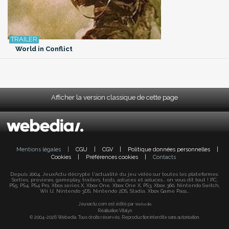
World in Conflict
Afficher la version classique de cette page
Mentions légales
|
CGU
|
CGV
|
Politique données personnelles
|
Cookies
|
Préférences cookies
|
Contacts
Depuis 2004, JeuxActu décrypte l'actualité du jeu vidéo sur toutes les plateformes.
Sorties, previews, gameplay, trailers, tests, astuces et soluces... on vous dit tout ! PC,
PS5, PS4, PS4 Pro, Xbox series X, Xbox One, Xbox One X, PS3, Xbox 360, Nintendo Switch,
Wii U, Nintendo 3DS, Nintendo 2DS, Stadia, Xbox Game Pass...
Jeuxactu.com est édité par
Webedia
Réalisation Vitalyn
© 2004-2026 Webedia. Tous droits réservés. Reproduction interdite sans autorisation.