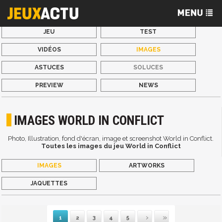
JEU
TEST
VIDÉOS
IMAGES
ASTUCES
SOLUCES
PREVIEW
NEWS
IMAGES WORLD IN CONFLICT
Photo, Illustration, fond d'écran, image et screenshot World in Conflict.
Toutes les images du jeu World in Conflict
IMAGES
ARTWORKS
JAQUETTES
1
2
3
4
5
Suivante
Dernière