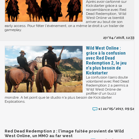
Après avoir cartonné sur
Kickstarter grâce à sa
ressemblance avec Red
Dead Redemption, Wild
West Online va bientôt
arriver au bout de son
early access. Pour fêter l'événement, on a même le droit à un trailer de
gameplay.
27/04/2018, 12:33
Wild West Online :
grâce à la confusion
avec Red Dead
Redemption 2, le jeu
n'a plus besoin de
Kickstarter
La confusion (sans doute
volontaire) avec Red Dead
Redemption 2 a permis à
Wild West Online de
profiter d'un buzz
monstre. A tel point que le studio n'a plus besoin de Kickstarter.
Explications.
22/05/2017, 09:52
1 |
Red Dead Redemption 2 : l'image fuitée provient de Wild
West Online, un MMO au far west