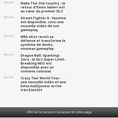
TRAILER
Mafia The Old Country : le
retour d'Ennio Salieri est
au cœur du premier DLC
TRAILER
Street Fighter 6 : Yasmine
est disponible, voici une
nouvelle vidéo de son
gameplay
TRAILER
NBA 2K27 revoit sa
défense et transforme le
système de dunks,
nouveau gameplay
TRAILER
Dragon Ball: Sparking!
Zero : le DLC Super Limit-
Breaking NEO est
disponible avec un
contenu colossal
TRAILER
Crazy Taxi World Tour :
une nouvelle vidéo et une
bêta multijoueur arrive
très bientôt
Afficher la version classique de cette page