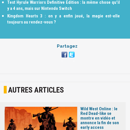
Test Hyrule Warriors Definitive Edition : la même chose qu'il
y a 4 ans, mais sur Nintendo Switch
Kingdom Hearts 3 : on y a enfin joué, la magie est-elle
toujours au rendez-vous ?
Partagez
AUTRES ARTICLES
Wild West Online : le
Red Dead-like se
montre en vidéo et
annonce la fin de son
early access