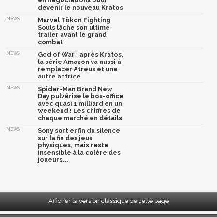
en négociations pour
devenir le nouveau Kratos
NEWS
Marvel Tōkon Fighting
Souls lâche son ultime
trailer avant le grand
combat
NEWS
God of War : après Kratos,
la série Amazon va aussi à
remplacer Atreus et une
autre actrice
NEWS
Spider-Man Brand New
Day pulvérise le box-office
avec quasi 1 milliard en un
weekend ! Les chiffres de
chaque marché en détails
NEWS
Sony sort enfin du silence
sur la fin des jeux
physiques, mais reste
insensible à la colère des
joueurs...
Afficher la version classique de cette page