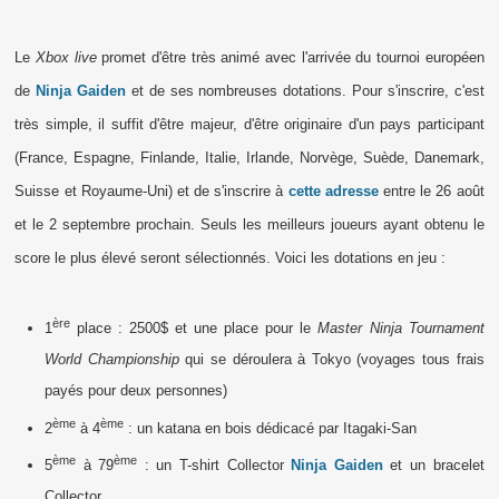
Le
Xbox live
promet d'être très animé avec l'arrivée du tournoi européen
de
Ninja Gaiden
et de ses nombreuses dotations. Pour s'inscrire, c'est
très simple, il suffit d'être majeur, d'être originaire d'un pays participant
(France, Espagne, Finlande, Italie, Irlande, Norvège, Suède, Danemark,
Suisse et Royaume-Uni) et de s'inscrire à
cette adresse
entre le 26 août
et le 2 septembre prochain. Seuls les meilleurs joueurs ayant obtenu le
score le plus élevé seront sélectionnés. Voici les dotations en jeu :
ère
1
place : 2500$ et une place pour le
Master Ninja Tournament
World Championship
qui se déroulera à Tokyo (voyages tous frais
payés pour deux personnes)
ème
ème
2
à 4
: un katana en bois dédicacé par Itagaki-San
ème
ème
5
à 79
: un T-shirt Collector
Ninja Gaiden
et un bracelet
Collector