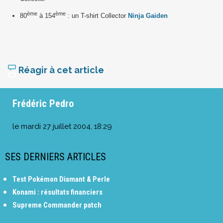
ème
ème
80
à 154
: un T-shirt Collector
Ninja Gaiden
Réagir à cet article
Frédéric Pedro
le
mardi 27 juillet 2004, 18:29
SES DERNIERS ARTICLES
Test Pokémon Diamant & Perle
Konami : résultats financiers
Supreme Commander patch