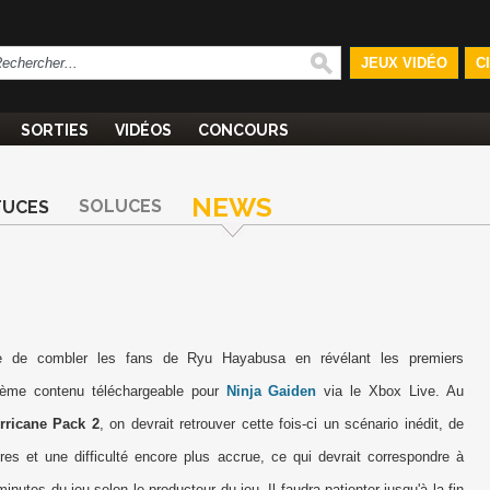
JEUX VIDÉO
C
SORTIES
VIDÉOS
CONCOURS
NEWS
SOLUCES
TUCES
 de combler les fans de Ryu Hayabusa en révélant les premiers
ième contenu téléchargeable pour
Ninja Gaiden
via le Xbox Live. Au
rricane Pack 2
, on devrait retrouver cette fois-ci un scénario inédit, de
es et une difficulté encore plus accrue, ce qui devrait correspondre à
inutes du jeu selon le producteur du jeu. Il faudra patienter jusqu'à la fin