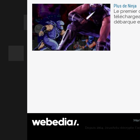
Plus de Ninja
Le premier
téléchargea
débarque en
Men
Depuis 2004, JeuxActu décrypte l'actu