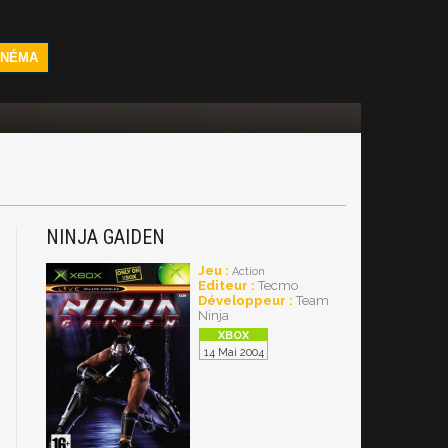
INÉMA
NINJA GAIDEN
Jeu :
Action
Editeur :
Tecmo
Développeur :
Team
Ninja
14 Mai 2004