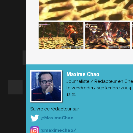
Maxime Chao
Journaliste / Rédacteur en Che
le vendredi 17 septembre 2004
12:21
Suivre ce rédacteur sur
@MaximeChao
@maximechao/