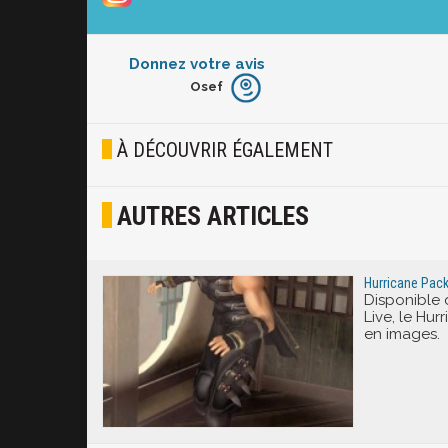
Donnez votre avis
Osef
Furieux
Blasé
À DÉCOUVRIR ÉGALEMENT
Osef
AUTRES ARTICLES
Joyeux
Excité
Hurricane Pack
Disponible 
Live, le Hurr
en images.