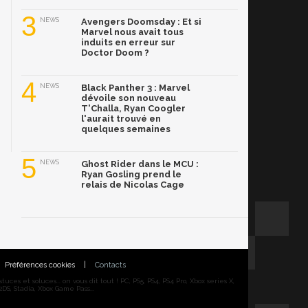
3
NEWS
Avengers Doomsday : Et si
Marvel nous avait tous
induits en erreur sur
Doctor Doom ?
4
NEWS
Black Panther 3 : Marvel
dévoile son nouveau
T'Challa, Ryan Coogler
l'aurait trouvé en
quelques semaines
5
NEWS
Ghost Rider dans le MCU :
Ryan Gosling prend le
relais de Nicolas Cage
Préférences cookies
|
Contacts
ces et soluces... on vous dit tout ! PC, PS5, PS4, PS4 Pro, Xbox series X,
DS, Stadia, Xbox Game Pass...