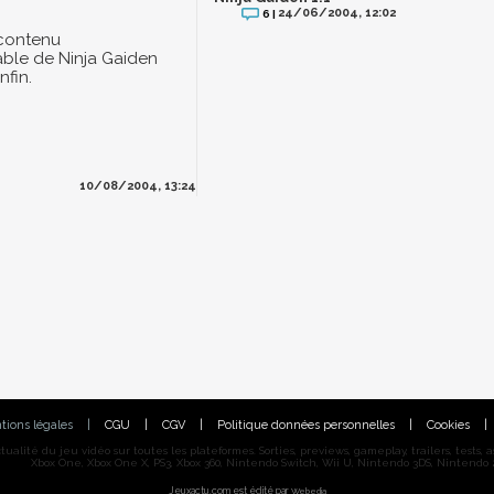
24/06/2004, 12:02
6 |
 contenu
ble de Ninja Gaiden
fin.
10/08/2004, 13:24
tions légales
|
CGU
|
CGV
|
Politique données personnelles
|
Cookies
|
alité du jeu vidéo sur toutes les plateformes. Sorties, previews, gameplay, trailers, tests, astu
Xbox One, Xbox One X, PS3, Xbox 360, Nintendo Switch, Wii U, Nintendo 3DS, Nintendo 2
Jeuxactu.com est édité par
Webedia