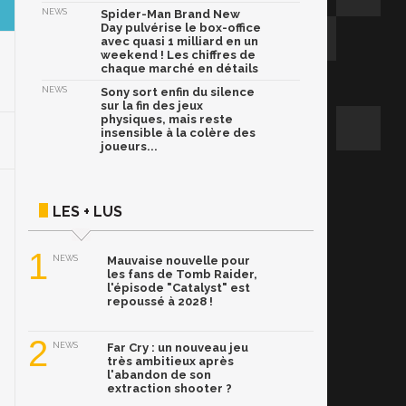
NEWS
Spider-Man Brand New
Day pulvérise le box-office
avec quasi 1 milliard en un
weekend ! Les chiffres de
chaque marché en détails
NEWS
Sony sort enfin du silence
sur la fin des jeux
physiques, mais reste
insensible à la colère des
joueurs...
LES + LUS
1
NEWS
Mauvaise nouvelle pour
les fans de Tomb Raider,
l'épisode "Catalyst" est
repoussé à 2028 !
2
NEWS
Far Cry : un nouveau jeu
très ambitieux après
l'abandon de son
extraction shooter ?