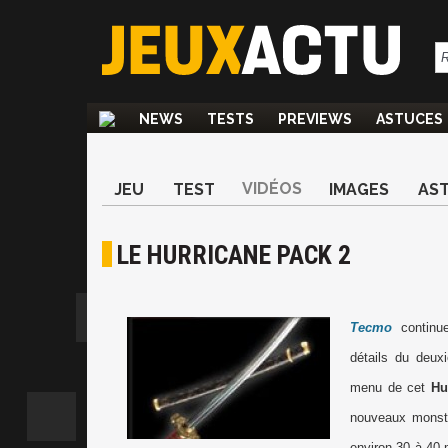
NEWS
TESTS
PREVIEWS
ASTUCES
VIDÉOS
JEU
TEST
IMAGES
AS
LE HURRICANE PACK 2
Tecmo
continue
détails du deux
menu de cet
Hu
nouveaux monstr
environ 30 à 40 m