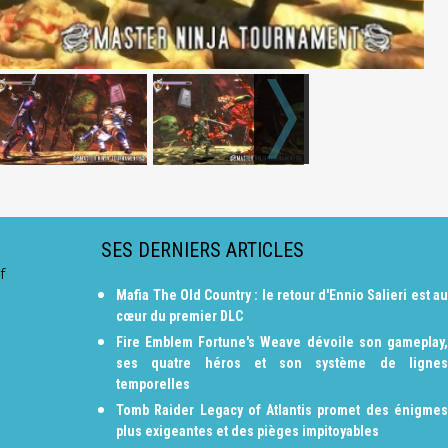
SES DERNIERS ARTICLES
f
Mafia The Old Country : le retour d'Ennio Salieri est au
cœur du premier DLC
Fire Emblem Fortune's Weave dévoile son gameplay,
ses quatre héros et son système de lignes
temporelles
Tomb Raider Legacy of Atlantis promet des énigmes
plus exigeantes et des pièges impitoyables