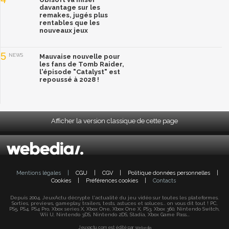
davantage sur les
remakes, jugés plus
rentables que les
nouveaux jeux
5
NEWS
Mauvaise nouvelle pour
les fans de Tomb Raider,
l'épisode "Catalyst" est
repoussé à 2028 !
Afficher la version classique de cette page
Mentions légales
|
CGU
|
CGV
|
Politique données personnelles
|
Cookies
|
Préférences cookies
|
Contacts
Depuis 2004, JeuxActu décrypte l'actualité du jeu vidéo sur toutes les plateformes.
Sorties, previews, gameplay, trailers, tests, astuces et soluces... on vous dit tout ! PC,
PS5, PS4, PS4 Pro, Xbox series X, Xbox One, Xbox One X, PS3, Xbox 360, Nintendo Switch,
Wii U, Nintendo 3DS, Nintendo 2DS, Stadia, Xbox Game Pass...
Jeuxactu.com est édité par
Webedia