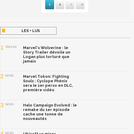
1
2
Suivante
Dernière
LES + LUS
1
TRAILER
Marvel's Wolverine : le
Story Trailer dévoile un
Logan plus torturé que
jamais
2
NEWS
Marvel Tokon: Fighting
Souls : Cyclope Phénix
sera le 1er perso en DLC,
première vidéo
3
NEWS
Halo Campaign Evolved : le
remake du 1er épisode
cache une tonne de
nouveautés
4
NEWS
Ubisoft va miser