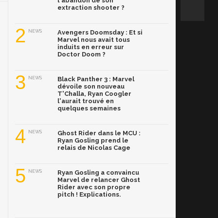
l'abandon de son
extraction shooter ?
2
NEWS
Avengers Doomsday : Et si
Marvel nous avait tous
induits en erreur sur
Doctor Doom ?
3
NEWS
Black Panther 3 : Marvel
dévoile son nouveau
T'Challa, Ryan Coogler
l'aurait trouvé en
quelques semaines
4
NEWS
Ghost Rider dans le MCU :
Ryan Gosling prend le
relais de Nicolas Cage
5
NEWS
Ryan Gosling a convaincu
Marvel de relancer Ghost
Rider avec son propre
pitch ! Explications.