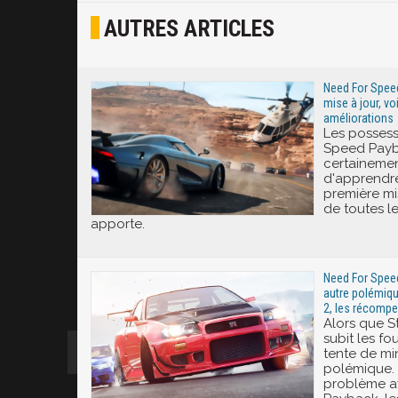
AUTRES ARTICLES
Joyeux
Excité
Need For Spee
mise à jour, voi
améliorations
Les posses
Speed Payb
certainemen
d'apprendre
première mise
de toutes le
apporte.
Need For Speed
autre polémiqu
2, les récomp
Alors que St
subit les fo
tente de min
polémique. 
problème a