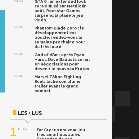
NEWS
GTA 6 : un extended look
sera diffusé sur Netflix fin
août, Rockstar Games
surprend la planète jeu
vidéo
NEWS
Phantom Blade Zero : le
développement est
bouclé, rendez-vous la
semaine prochaine pour
du très lourd
NEWS
God of War : après Ryan
Hurst, Dave Bautista serait
en négociations pour
devenir le nouveau Kratos
NEWS
Marvel Tōkon Fighting
Souls lâche son ultime
trailer avant le grand
combat
LES + LUS
1
NEWS
Far Cry : un nouveau jeu
très ambitieux après