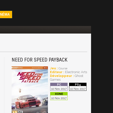
INÉMA
NEED FOR SPEED PAYBACK
Jeu :
Course
Editeur :
Electronic Arts
Développeur :
Ghost
Games
10 Nov 2017
10 Nov 2017
10 Nov 2017