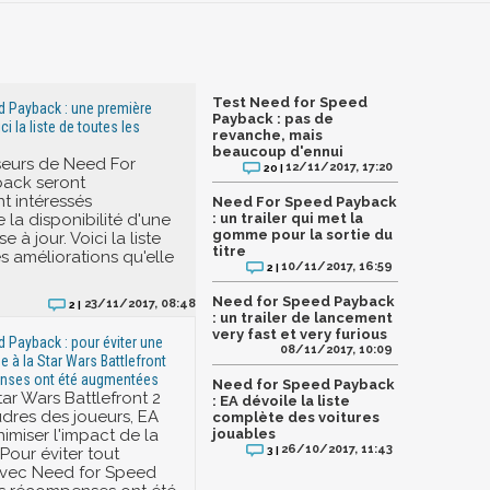
Test Need for Speed
d Payback : une première
Payback : pas de
ci la liste de toutes les
revanche, mais
beaucoup d'ennui
seurs de Need For
12/11/2017, 17:20
20 |
ack seront
t intéressés
Need For Speed Payback
 la disponibilité d'une
: un trailer qui met la
gomme pour la sortie du
 à jour. Voici la liste
titre
s améliorations qu'elle
10/11/2017, 16:59
2 |
Need for Speed Payback
23/11/2017, 08:48
2 |
: un trailer de lancement
very fast et very furious
 Payback : pour éviter une
08/11/2017, 10:09
e à la Star Wars Battlefront
enses ont été augmentées
Need for Speed Payback
ar Wars Battlefront 2
: EA dévoile la liste
udres des joueurs, EA
complète des voitures
imiser l'impact de la
jouables
26/10/2017, 11:43
3 |
Pour éviter tout
vec Need for Speed