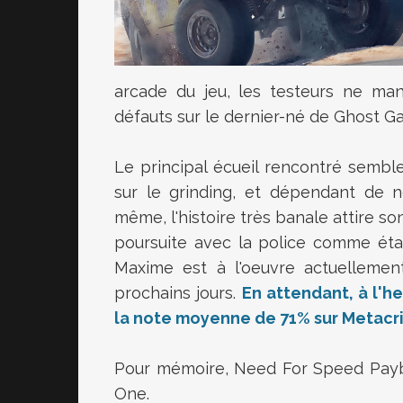
arcade du jeu, les testeurs ne ma
défauts sur le dernier-né de Ghost G
Le principal écueil rencontré sembl
sur le grinding, et dépendant de 
même, l'histoire très banale attire son
poursuite avec la police comme étan
Maxime est à l'oeuvre actuellement
prochains jours.
En attendant, à l'h
la note moyenne de 71% sur Metacri
Pour mémoire, Need For Speed Payba
One.