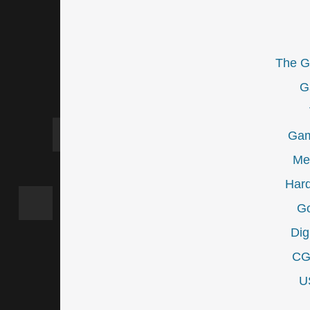
The G
G
Gam
Mer
Hard
Go
Dig
CG
U