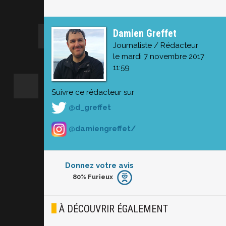
Damien Greffet
Journaliste / Rédacteur
le mardi 7 novembre 2017
11:59
Suivre ce rédacteur sur
@d_greffet
@damiengreffet/
Donnez votre avis
80%
Furieux
Furieux
Blasé
À DÉCOUVRIR ÉGALEMENT
Osef