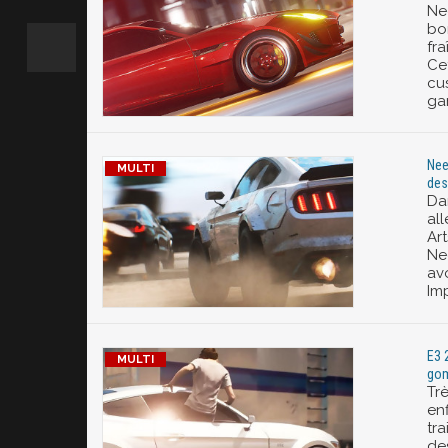
Ne
bo
fra
Ce
cu
ga
Nee
des
Da
all
Ar
Ne
av
Im
E3 
gom
Tr
en
tr
des