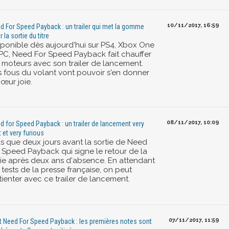
10/11/2017, 16:59
d For Speed Payback : un trailer qui met la gomme
 la sortie du titre
sponible dès aujourd'hui sur PS4, Xbox One
 PC, Need For Speed Payback fait chauffer
s moteurs avec son trailer de lancement.
s fous du volant vont pouvoir s'en donner
œur joie.
08/11/2017, 10:09
d for Speed Payback : un trailer de lancement very
t et very furious
us que deux jours avant la sortie de Need
r Speed Payback qui signe le retour de la
rie après deux ans d'absence. En attendant
 tests de la presse française, on peut
tienter avec ce trailer de lancement.
07/11/2017, 11:59
t Need For Speed Payback : les premières notes sont