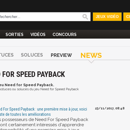
JEUX VIDÉO
C
SORTIES
VIDÉOS
CONCOURS
NEWS
TUCES
SOLUCES
PREVIEW
D FOR SPEED PAYBACK
jeu Need for Speed Payback.
et astuces ou soluces du jeu Need for Speed Payback
23/11/2017, 08:48
d For Speed Payback : une première mise à jour, voici
liste de toutes les améliorations
s possesseurs de Need For Speed Payback
ront certainement intéressés d'apprendre