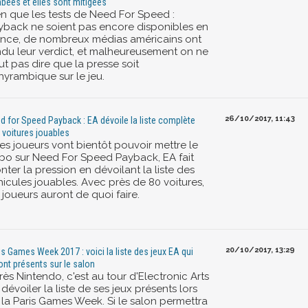
bées et elles sont mitigées
en que les tests de Need For Speed :
yback ne soient pas encore disponibles en
ance, de nombreux médias américains ont
ndu leur verdict, et malheureusement on ne
t pas dire que la presse soit
hyrambique sur le jeu.
26/10/2017, 11:43
d for Speed Payback : EA dévoile la liste complète
 voitures jouables
les joueurs vont bientôt pouvoir mettre le
rbo sur Need For Speed Payback, EA fait
ter la pression en dévoilant la liste des
hicules jouables. Avec près de 80 voitures,
 joueurs auront de quoi faire.
20/10/2017, 13:29
is Games Week 2017 : voici la liste des jeux EA qui
ont présents sur le salon
ès Nintendo, c'est au tour d'Electronic Arts
dévoiler la liste de ses jeux présents lors
 la Paris Games Week. Si le salon permettra