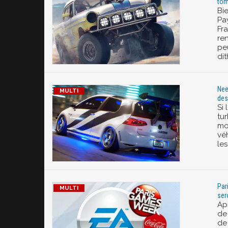
tom
Bi
Pa
Fr
re
peu
dit
Nee
des
Si 
tu
mon
vé
les
Par
ser
Apr
de 
de