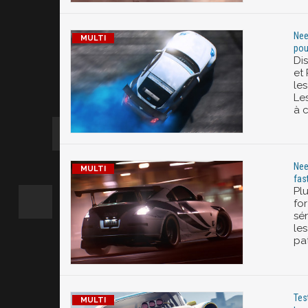
Nee
pour
Di
et
le
Le
à c
Nee
fas
Pl
fo
sé
les
pa
Tes