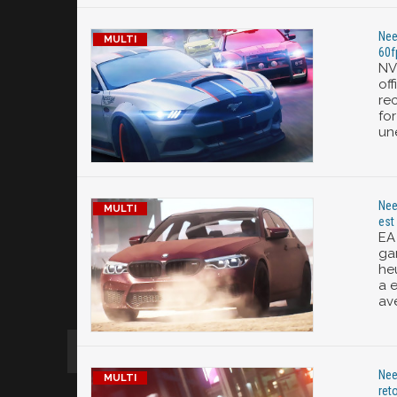
Nee
60f
NV
off
re
fo
un
Nee
est
EA
ga
he
a e
ave
Nee
ret