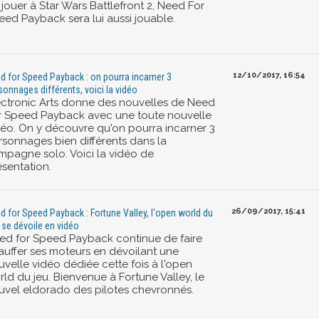
jouer à Star Wars Battlefront 2, Need For
eed Payback sera lui aussi jouable.
12/10/2017, 16:54
d for Speed Payback : on pourra incarner 3
sonnages différents, voici la vidéo
ectronic Arts donne des nouvelles de Need
r Speed Payback avec une toute nouvelle
déo. On y découvre qu'on pourra incarner 3
rsonnages bien différents dans la
mpagne solo. Voici la vidéo de
ésentation.
26/09/2017, 15:41
d for Speed Payback : Fortune Valley, l'open world du
, se dévoile en vidéo
ed for Speed Payback continue de faire
auffer ses moteurs en dévoilant une
uvelle vidéo dédiée cette fois à l'open
ld du jeu. Bienvenue à Fortune Valley, le
uvel eldorado des pilotes chevronnés.