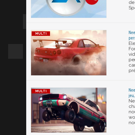
de 
Sp
Nee
per
El
Fo
vi
pe
ca
pr
Nee
jeu
Ne
ch
no
wor
no