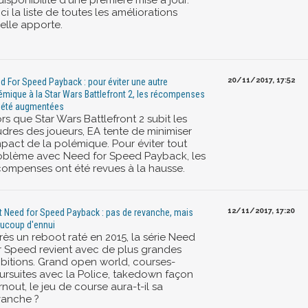
disponibilité d'une première mise à jour.
ci la liste de toutes les améliorations
elle apporte.
20/11/2017, 17:52
d For Speed Payback : pour éviter une autre
émique à la Star Wars Battlefront 2, les récompenses
 été augmentées
rs que Star Wars Battlefront 2 subit les
udres des joueurs, EA tente de minimiser
mpact de la polémique. Pour éviter tout
oblème avec Need for Speed Payback, les
compenses ont été revues à la hausse.
12/11/2017, 17:20
t Need for Speed Payback : pas de revanche, mais
ucoup d'ennui
rès un reboot raté en 2015, la série Need
r Speed revient avec de plus grandes
bitions. Grand open world, courses-
ursuites avec la Police, takedown façon
nout, le jeu de course aura-t-il sa
vanche ?