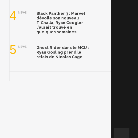
4
NEWS
Black Panther 3 : Marvel
dévoile son nouveau
T'Challa, Ryan Coogler
l'aurait trouvé en
quelques semaines
5
NEWS
Ghost Rider dans le MCU :
Ryan Gosling prend le
relais de Nicolas Cage