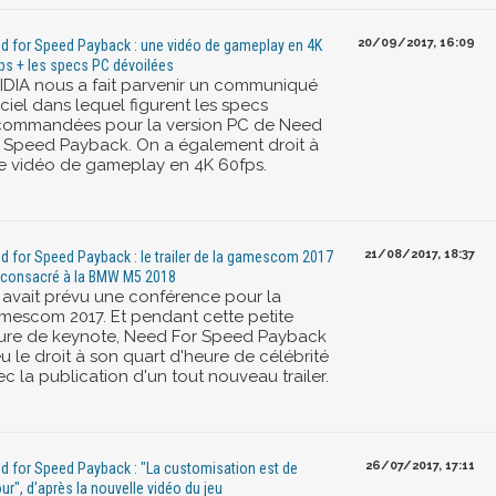
20/09/2017, 16:09
d for Speed Payback : une vidéo de gameplay en 4K
ps + les specs PC dévoilées
IDIA nous a fait parvenir un communiqué
iciel dans lequel figurent les specs
commandées pour la version PC de Need
r Speed Payback. On a également droit à
e vidéo de gameplay en 4K 60fps.
21/08/2017, 18:37
d for Speed Payback : le trailer de la gamescom 2017
 consacré à la BMW M5 2018
 avait prévu une conférence pour la
mescom 2017. Et pendant cette petite
ure de keynote, Need For Speed Payback
u le droit à son quart d'heure de célébrité
c la publication d'un tout nouveau trailer.
26/07/2017, 17:11
d for Speed Payback : "La customisation est de
our", d'après la nouvelle vidéo du jeu