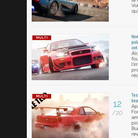
la 
Voi
qu'
Nee
pol
ont
Alo
fo
l'i
pr
ré
Tes
bea
12
Ap
/20
Fo
am
po
Bur
re