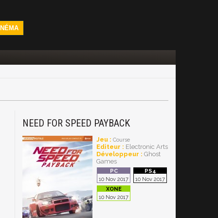
INÉMA
NEED FOR SPEED PAYBACK
Jeu :
Course
Editeur :
Electronic Arts
Développeur :
Ghost
Games
10 Nov 2017
10 Nov 2017
10 Nov 2017