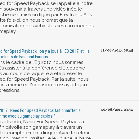
ed for Speed Payback se rappelle à notre
n souvenir à travers une vidéo inédite
îchement mise en ligne par Electronic Arts.
tte fois-ci, on nous promet que la
stomisation des véhicules sera au coeur du
meplay.
13/06/2017, 08:45
d for Speed Payback : on y a joué à l'E3 2017, et il a
 relents de Fast and Furious
ns le cadre de l'E3 2017, nous sommes
és assister à la conférence d'Electronic
ts au cours de laquelle a été présenté
ed for Speed Payback. Par la suite, nous
ons même eu l'occasion d'essayer le jeu.
pressions.
10/06/2017, 23:34
2017 : Need For Speed Payback fait chauffer la
me avec du gameplay explosif
ès attendu, Need For Speed Payback a
fin dévoilé son gameplay à travers un
ailer complètement dingue. Avec le retour
 courses poursuites, le jeu place la barre