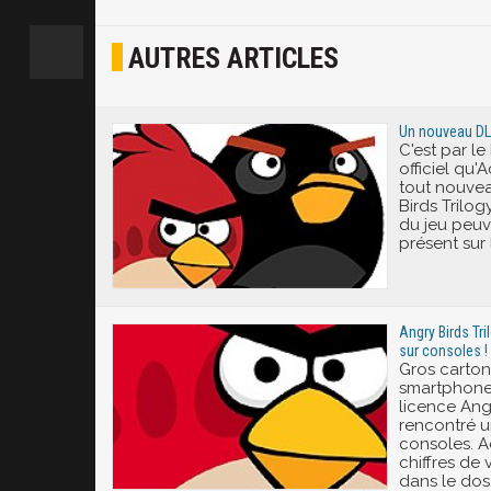
Osef
AUTRES ARTICLES
Joyeux
Excité
Un nouveau DLC
C'est par l
officiel qu'
tout nouve
Birds Trilog
du jeu peuv
présent sur 
Angry Birds Tri
sur consoles !
Gros carton
smartphones
licence Angr
rencontré 
consoles. Ac
chiffres de 
dans le dos.