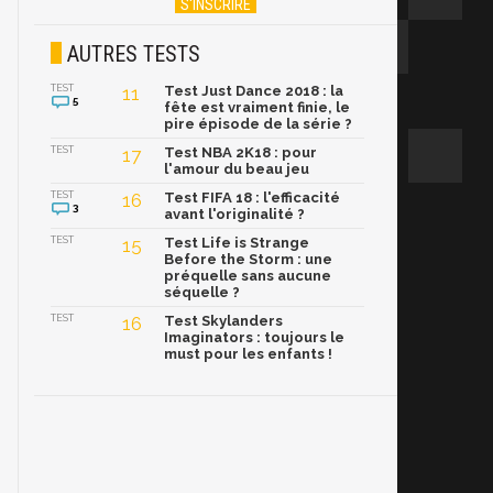
AUTRES TESTS
TEST
11
Test Just Dance 2018 : la
5
fête est vraiment finie, le
pire épisode de la série ?
TEST
17
Test NBA 2K18 : pour
l'amour du beau jeu
TEST
16
Test FIFA 18 : l'efficacité
3
avant l'originalité ?
TEST
15
Test Life is Strange
Before the Storm : une
préquelle sans aucune
séquelle ?
TEST
16
Test Skylanders
Imaginators : toujours le
must pour les enfants !