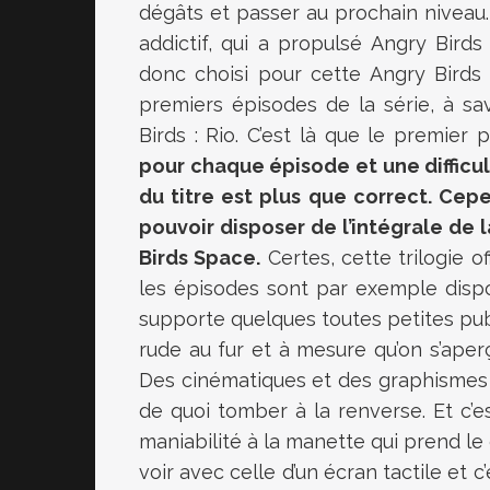
dégâts et passer au prochain niveau.
addictif, qui a propulsé Angry Bird
donc choisi pour cette Angry Birds 
premiers épisodes de la série, à sa
Birds : Rio. C’est là que le premie
pour chaque épisode et une difficu
du titre est plus que correct. Cep
pouvoir disposer de l’intégrale de l
Birds Space.
Certes, cette trilogie o
les épisodes sont par exemple disp
supporte quelques toutes petites publ
rude au fur et à mesure qu’on s’aperç
Des cinématiques et des graphismes 
de quoi tomber à la renverse. Et c’
maniabilité à la manette qui prend le d
voir avec celle d’un écran tactile et c