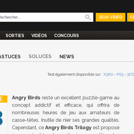
JEUX VIDÉO
C
SORTIES
VIDÉOS
CONCOURS
SOLUCES
ASTUCES
NEWS
Test également disponible sur :
X360
-
PS3
-
3D
Angry Birds
reste un excellent puzzle-game au
E
concept addictif et efficace, qui offrira de
3
nombreuses heures de jeu aux amateurs de
casse-têtes. Inutile de nier ses grandes qualités.
Cependant, ce
Angry Birds Trilogy
est proposé