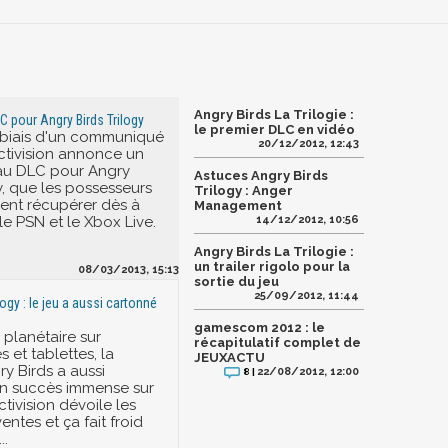
Angry Birds La Trilogie :
 pour Angry Birds Trilogy
le premier DLC en vidéo
e biais d'un communiqué
20/12/2012, 12:43
Activision annonce un
au DLC pour Angry
Astuces Angry Birds
y, que les possesseurs
Trilogy : Anger
ent récupérer dès à
Management
le PSN et le Xbox Live.
14/12/2012, 10:56
Angry Birds La Trilogie :
un trailer rigolo pour la
08/03/2013, 15:13
sortie du jeu
25/09/2012, 11:44
logy : le jeu a aussi cartonné
gamescom 2012 : le
 planétaire sur
récapitulatif complet de
 et tablettes, la
JEUXACTU
y Birds a aussi
22/08/2012, 12:00
8 |
un succès immense sur
tivision dévoile les
ventes et ça fait froid
..