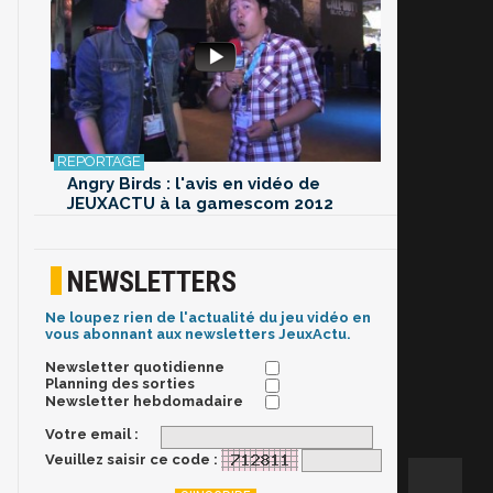
Angry Birds : l'avis en vidéo de
JEUXACTU à la gamescom 2012
NEWSLETTERS
Ne loupez rien de l'actualité du jeu vidéo en
vous abonnant aux newsletters JeuxActu.
Newsletter quotidienne
Planning des sorties
Newsletter hebdomadaire
Votre email :
Veuillez saisir ce code :