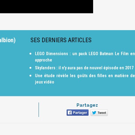
albion)
SES DERNIERS ARTICLES
LEGO Dimensions : un pack LEGO Batman Le Film en
approche
Skylanders : il n'y aura pas de nouvel épisode en 2017
Une étude révèle les goûts des filles en matière de
jeux vidéo
Partagez