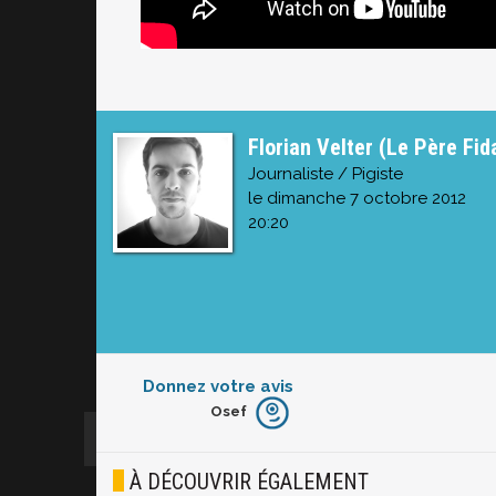
Florian Velter (Le Père Fid
Journaliste / Pigiste
le dimanche 7 octobre 2012
20:20
Donnez votre avis
Osef
Furieux
Blasé
À DÉCOUVRIR ÉGALEMENT