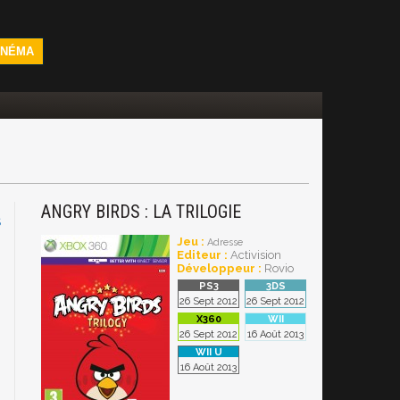
INÉMA
ANGRY BIRDS : LA TRILOGIE
S
Jeu :
Adresse
Editeur :
Activision
Développeur :
Rovio
26 Sept 2012
26 Sept 2012
26 Sept 2012
16 Août 2013
16 Août 2013