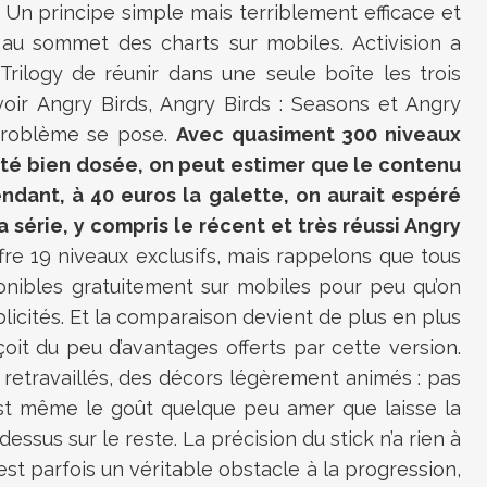
 Un principe simple mais terriblement efficace et
s au sommet des charts sur mobiles. Activision a
Trilogy de réunir dans une seule boîte les trois
voir Angry Birds, Angry Birds : Seasons et Angry
r problème se pose.
Avec quasiment 300 niveaux
lté bien dosée, on peut estimer que le contenu
endant, à 40 euros la galette, on aurait espéré
a série, y compris le récent et très réussi Angry
ffre 19 niveaux exclusifs, mais rappelons que tous
onibles gratuitement sur mobiles pour peu qu’on
icités. Et la comparaison devient de plus en plus
oit du peu d’avantages offerts par cette version.
retravaillés, des décors légèrement animés : pas
est même le goût quelque peu amer que laisse la
essus sur le reste. La précision du stick n’a rien à
’est parfois un véritable obstacle à la progression,