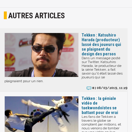
AUTRES ARTICLES
Tekken : Katsuhiro
Harada (producteur)
lassé des joueurs qui
se plaignent du
design des persos
Dans un message posté
sur Twitter, Katsuhiro
Harada, le producteur de
la série Tekken, a fait
savoir qu'il était lassé des
joueurs qui se
plaignaient pour un rien.
08/03/2019, 11:29
8 |
Tekken : la géniale
vidéo de
taekwondoïstes se
battant pour de vrai
Les fans de Tekken à
travers le globe se
comptent par millions, et
nous venons de tomber
sur une vidéo en live