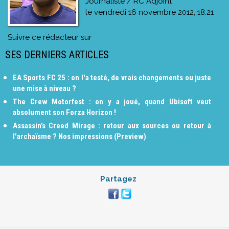
Journaliste / RC Adjoint
le
vendredi 16 novembre 2012, 18:21
Suivre ce rédacteur sur
SES DERNIERS ARTICLES
EA Sports FC 25 : on l'a testé, de vrais changements ou juste
une mise à niveau ?
The Crew Motorfest : on y a joué, quand Ubisoft veut
absolument son Forza Horizon !
Assassin’s Creed Mirage : retour aux sources ou retour à
l'archaïsme ? Nos impressions (Preview)
Partagez