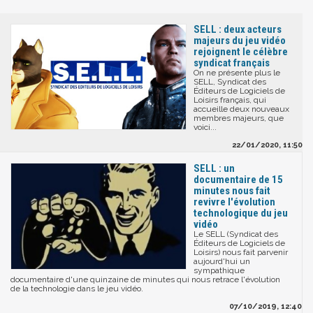
SELL : deux acteurs
majeurs du jeu vidéo
rejoignent le célèbre
syndicat français
On ne présente plus le
SELL, Syndicat des
Éditeurs de Logiciels de
Loisirs français, qui
accueille deux nouveaux
membres majeurs, que
voici...
22/01/2020, 11:50
SELL : un
documentaire de 15
minutes nous fait
revivre l'évolution
technologique du jeu
vidéo
Le SELL (Syndicat des
Éditeurs de Logiciels de
Loisirs) nous fait parvenir
aujourd'hui un
sympathique
documentaire d'une quinzaine de minutes qui nous retrace l'évolution
de la technologie dans le jeu vidéo.
07/10/2019, 12:40