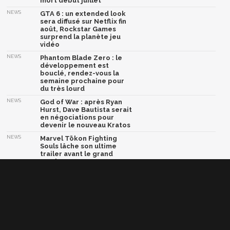
mort début juillet
NEWS
GTA 6 : un extended look
sera diffusé sur Netflix fin
août, Rockstar Games
surprend la planète jeu
vidéo
NEWS
Phantom Blade Zero : le
développement est
bouclé, rendez-vous la
semaine prochaine pour
du très lourd
NEWS
God of War : après Ryan
Hurst, Dave Bautista serait
en négociations pour
devenir le nouveau Kratos
NEWS
Marvel Tōkon Fighting
Souls lâche son ultime
trailer avant le grand
combat
Afficher la version classique de cette page