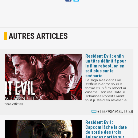
AUTRES ARTICLES
Resident Evil : enfin
un titre définitif pour
le film reboot, on en
sait plus sur le
scénario
La saga Resident Evil
s'offrira bientôt sous la
forme d'un film reboot au
cinéma : son réalisateur
Johannes Roberts vient
tout juste d'en révéler le
titre officiel.
22/03/2021, 11:49
1 |
Resident Evil :
Capcom lâche la date
de sortie des trois
épisodes portés sur