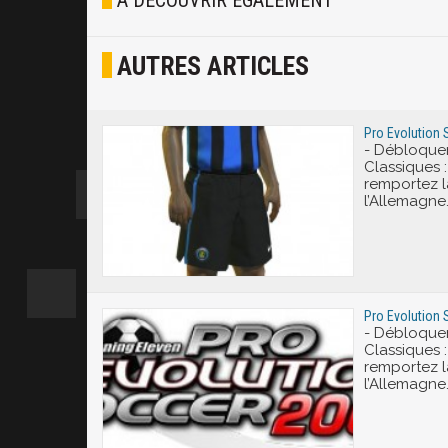
À DÉCOUVRIR ÉGALEMENT
Osef
AUTRES ARTICLES
Joyeux
Excité
Pro Evolution 
- Débloquer
Classiques 
remportez 
l’Allemagne
Pro Evolution 
- Débloquer
Classiques 
remportez 
l’Allemagne