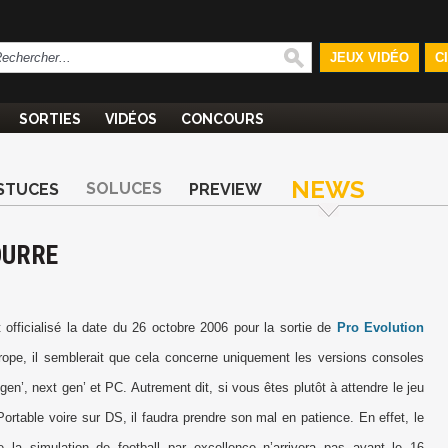
JEUX VIDÉO
C
SORTIES
VIDÉOS
CONCOURS
NEWS
SOLUCES
STUCES
PREVIEW
OURRE
 officialisé la date du 26 octobre 2006 pour la sortie de
Pro Evolution
ope, il semblerait que cela concerne uniquement les versions consoles
gen’, next gen’ et PC. Autrement dit, si vous êtes plutôt à attendre le jeu
Portable voire sur DS, il faudra prendre son mal en patience. En effet, le
 la simulation de football par excellence n’arrivera pas avant le 16