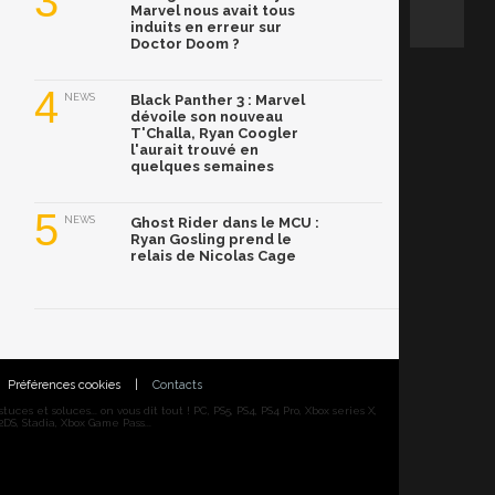
3
Marvel nous avait tous
induits en erreur sur
Doctor Doom ?
4
NEWS
Black Panther 3 : Marvel
dévoile son nouveau
T'Challa, Ryan Coogler
l'aurait trouvé en
quelques semaines
5
NEWS
Ghost Rider dans le MCU :
Ryan Gosling prend le
relais de Nicolas Cage
Préférences cookies
|
Contacts
ces et soluces... on vous dit tout ! PC, PS5, PS4, PS4 Pro, Xbox series X,
DS, Stadia, Xbox Game Pass...