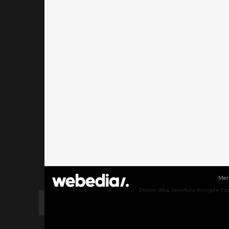
Men
Depuis 2004, JeuxActu décrypte l'actu