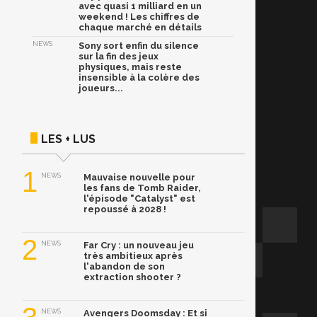
avec quasi 1 milliard en un
weekend ! Les chiffres de
chaque marché en détails
NEWS
Sony sort enfin du silence
sur la fin des jeux
physiques, mais reste
insensible à la colère des
joueurs...
LES + LUS
1
NEWS
Mauvaise nouvelle pour
les fans de Tomb Raider,
l'épisode "Catalyst" est
repoussé à 2028 !
2
NEWS
Far Cry : un nouveau jeu
très ambitieux après
l'abandon de son
extraction shooter ?
NEWS
Avengers Doomsday : Et si