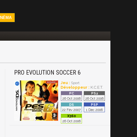
INÉMA
PRO EVOLUTION SOCCER 6
Jeu :
Sport
Développeur :
K.C.E.T.
26 Oct 2006
26 Oct 2006
22 Fév 2007
1 Déc 2006
26 Oct 2006