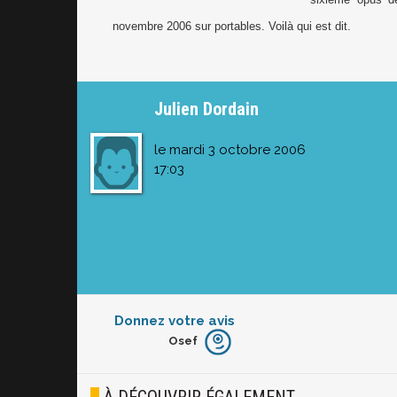
novembre 2006 sur portables. Voilà qui est dit.
Julien Dordain
le mardi 3 octobre 2006
17:03
Donnez votre avis
Osef
Furieux
Blasé