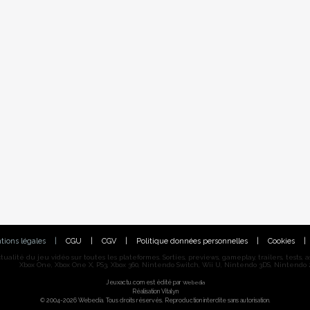
tions légales
|
CGU
|
CGV
|
Politique données personnelles
|
Cookies
|
alité du jeu vidéo sur toutes les plateformes. Sorties, previews, gameplay, trailers, tests, astu
Xbox One, Xbox One X, PS3, Xbox 360, Nintendo Switch, Wii U, Nintendo 3DS, Nintendo 2
Jeuxactu.com est édité par
Webedia
Réalisation Vitalyn
© 2004-2026 Webedia. Tous droits réservés. Reproduction interdite sans autorisation.