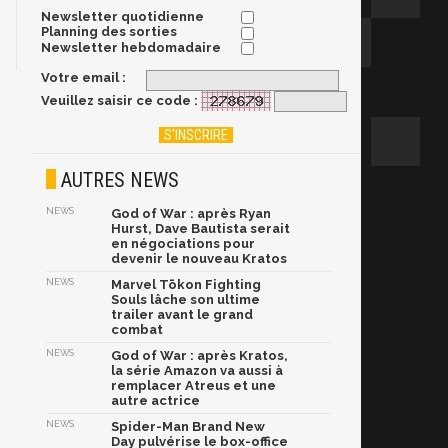
Newsletter quotidienne
Planning des sorties
Newsletter hebdomadaire
Votre email :
Veuillez saisir ce code :
AUTRES NEWS
NEWS
God of War : après Ryan
Hurst, Dave Bautista serait
en négociations pour
devenir le nouveau Kratos
NEWS
Marvel Tōkon Fighting
Souls lâche son ultime
trailer avant le grand
combat
NEWS
God of War : après Kratos,
la série Amazon va aussi à
remplacer Atreus et une
autre actrice
NEWS
Spider-Man Brand New
Day pulvérise le box-office