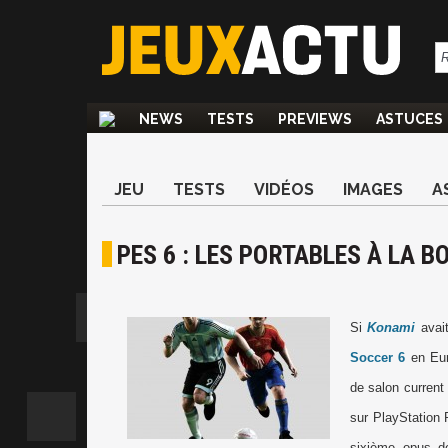
NEWS
TESTS
PREVIEWS
ASTUCES
JEU
TESTS
VIDÉOS
IMAGES
A
PES 6 : LES PORTABLES À LA B
Si
Konami
avait
Soccer 6
en Eur
de salon current 
sur PlayStation 
sixième opus de