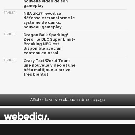
nouvelle vidéo de son
gameplay
TRAILER
NBA 2K27 revoit sa
défense et transforme le
système de dunks,
nouveau gameplay
TRAILER
Dragon Ball: Sparking!
Zero : le DLC Super Limit-
Breaking NEO est
disponible avec un
contenu colossal
TRAILER
Crazy Taxi World Tour :
une nouvelle vidéo et une
bêta multijoueur arrive
très bientôt
Afficher la version classique de cette page
Mentions légales
|
CGU
|
CGV
|
Politique données personnelles
|
Cookies
|
Préférences cookies
|
Contacts