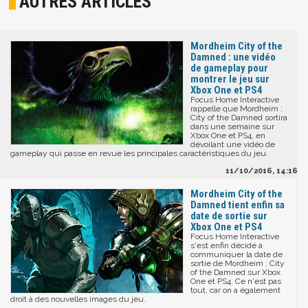
AUTRES ARTICLES
Mordheim City of the
Damned : une vidéo
de gameplay pour
montrer le jeu sur
Xbox One et PS4
Focus Home Interactive
rappelle que Mordheim :
City of the Damned sortira
dans une semaine sur
Xbox One et PS4, en
dévoilant une vidéo de
gameplay qui passe en revue les principales caractéristiques du jeu.
11/10/2016, 14:16
Mordheim City of the
Damned tient enfin sa
date de sortie sur
Xbox One et PS4
Focus Home Interactive
s'est enfin décidé à
communiquer la date de
sortie de Mordheim : City
of the Damned sur Xbox
One et PS4. Ce n'est pas
tout, car on a également
droit à des nouvelles images du jeu.