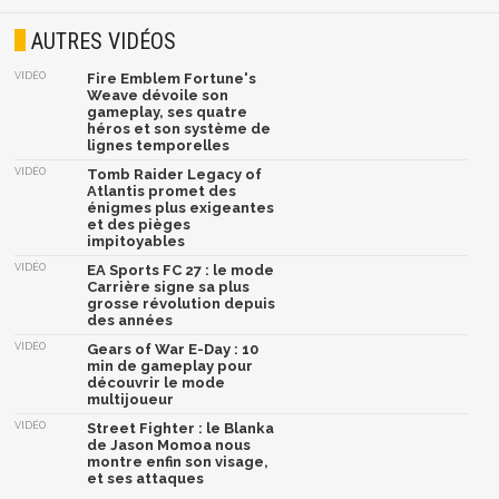
AUTRES VIDÉOS
VIDÉO
Fire Emblem Fortune's
Weave dévoile son
gameplay, ses quatre
héros et son système de
lignes temporelles
VIDÉO
Tomb Raider Legacy of
Atlantis promet des
énigmes plus exigeantes
et des pièges
impitoyables
VIDÉO
EA Sports FC 27 : le mode
Carrière signe sa plus
grosse révolution depuis
des années
VIDÉO
Gears of War E-Day : 10
min de gameplay pour
découvrir le mode
multijoueur
VIDÉO
Street Fighter : le Blanka
de Jason Momoa nous
montre enfin son visage,
et ses attaques