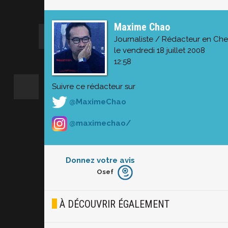
Maxime Chao
Journaliste / Rédacteur en Che
le vendredi 18 juillet 2008
12:58
Suivre ce rédacteur sur
@MaximeChao
@maximechao/
Donnez votre avis
Osef
Furieux
Blasé
À DÉCOUVRIR ÉGALEMENT
Osef