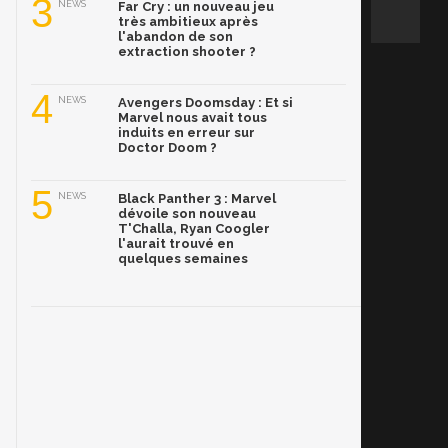
3
NEWS
Far Cry : un nouveau jeu
très ambitieux après
l'abandon de son
extraction shooter ?
4
NEWS
Avengers Doomsday : Et si
Marvel nous avait tous
induits en erreur sur
Doctor Doom ?
5
NEWS
Black Panther 3 : Marvel
dévoile son nouveau
T'Challa, Ryan Coogler
l'aurait trouvé en
quelques semaines