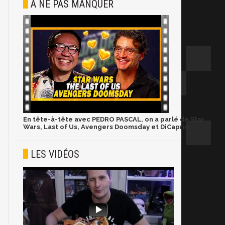
À NE PAS MANQUER
En tête-à-tête avec PEDRO PASCAL, on a parlé de Star
Wars, Last of Us, Avengers Doomsday et DiCaprio
LES VIDÉOS