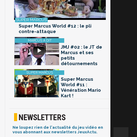
Super Marcus World #12 : le pli
contre-attaque
JMJ #02 : le JT de
Marcus et ses
petits
détournements
Super Marcus
World #11 :
Vénération Mario
Kart !
NEWSLETTERS
Ne loupez rien de l'actualité du jeu vidéo en
vous abonnant aux newsletters JeuxActu.