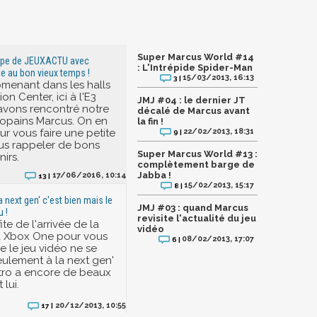
Super Marcus World #14
uipe de JEUXACTU avec
: L'Intrépide Spider-Man
 au bon vieux temps !
15/03/2013, 16:13
3 |
menant dans les halls
n Center, ici à l'E3
JMJ #04 : le dernier JT
avons rencontré notre
décalé de Marcus avant
opains Marcus. On en
la fin !
ur vous faire une petite
22/02/2013, 18:31
9 |
us rappeler de bons
Super Marcus World #13 :
irs.
complètement barge de
Jabba !
17/06/2016, 10:14
13 |
15/02/2013, 15:17
8 |
la next gen' c'est bien mais le
JMJ #03 : quand Marcus
u !
revisite l'actualité du jeu
te de l'arrivée de la
vidéo
a Xbox One pour vous
08/02/2013, 17:07
6 |
e le jeu vidéo ne se
eulement à la next gen'
etro a encore de beaux
 lui.
20/12/2013, 10:55
17 |