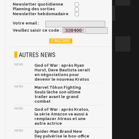
Newsletter quotidienne
Planning des sorties
Newsletter hebdomadaire
Votre email :
Veuillez saisir ce code :
AUTRES NEWS
NEWS
God of War : après Ryan
Hurst, Dave Bautista serait
en négociations pour
devenir le nouveau Kratos
NEWS
Marvel Tōkon Fighting
Souls lâche son ultime
trailer avant le grand
combat
NEWS
God of War : après Kratos,
la série Amazon va aussi à
remplacer Atreus et une
autre actrice
NEWS
Spider-Man Brand New
Day pulvérise le box-office