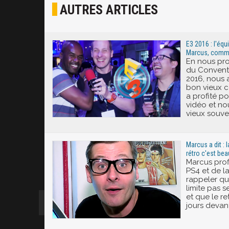
AUTRES ARTICLES
Joyeux
Excité
E3 2016 : l'éq
Marcus, comme
En nous pro
du Conventio
2016, nous 
bon vieux c
a profité po
vidéo et no
vieux souven
Marcus a dit : 
rétro c'est bea
Marcus profi
PS4 et de l
rappeler qu
limite pas s
et que le r
jours devant