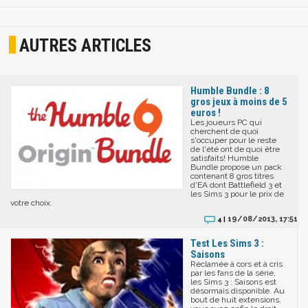
AUTRES ARTICLES
Humble Bundle : 8
gros jeux à moins de 5
euros !
Les joueurs PC qui
cherchent de quoi
s'occuper pour le reste
de l'été ont de quoi être
satisfaits! Humble
Bundle propose un pack
contenant 8 gros titres
d'EA dont Battlefield 3 et
les Sims 3 pour le prix de
votre choix.
19/08/2013, 17:51
4 |
Test Les Sims 3 :
Saisons
Réclamée à cors et à cris
par les fans de la série,
les Sims 3 : Saisons est
désormais disponible. Au
bout de huit extensions,