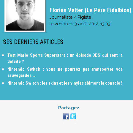
Florian Velter (Le Père Fidalbion)
Journaliste / Pigiste
le
vendredi 3 août 2012, 13:03
SES DERNIERS ARTICLES
Test Mario Sports Superstars : un épisode 3DS qui sent la
défaite ?
Nintendo Switch : vous ne pourrez pas transporter vos
sauvegardes...
Nintendo Switch : les skins et les vinyles abîment la console !
Partagez