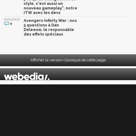
style, c'est aussi un
nouveau gameplay", notre
ITW avec les devs
INTERVIEW
Avengers Infinity War : nos
4
5 questions à Dan
Deleeuw, le responsable
des effets spéciaux
Afficher la version classique de cette page
Mentions légales
|
CGU
|
CGV
|
Politique données personnelles
|
Cookies
|
Préférences cookies
|
Contacts
Depuis 2004, JeuxActu décrypte l'actualité du jeu vidéo sur toutes les plateformes.
Sorties, previews, gameplay, trailers, tests, astuces et soluces... on vous dit tout ! PC,
PS5, PS4, PS4 Pro, Xbox series X, Xbox One, Xbox One X, PS3, Xbox 360, Nintendo Switch,
Wii U, Nintendo 3DS, Nintendo 2DS, Stadia, Xbox Game Pass...
Jeuxactu.com est édité par
Webedia
Réalisation Vitalyn
© 2004-2026 Webedia. Tous droits réservés. Reproduction interdite sans autorisation.