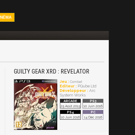
INÉMA
GUILTY GEAR XRD : REVELATOR
Jeu :
Combat
Editeur :
PQube Ltd
Développeur :
Arc
System Works
25 Août 2015
10 Juin 2016
10 Juin 2016
14 Déc 2016