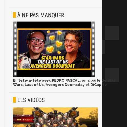
À NE PAS MANQUER
En tête-à-tête avec PEDRO PASCAL, on a parlé de Star
Wars, Last of Us, Avengers Doomsday et DiCaprio
LES VIDÉOS