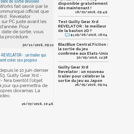
a date de sortie dévoilée
disponible gratuitement
orks fait savoir par le
dès maintenant !
communiqué officiel que
18/07/2016, 09:49
Xrd : Revelator
sur PC juste avant les
Test Guilty Gear Xrd
 d'année. Pour
REVELATOR : le meilleur
de la baston 2D ?
 date de sortie, vous
29/06/2016, 18:04
6 |
la procédure.
BlazBlue Central Fiction :
30/11/2016, 09:12
la sortie du jeu
confirmée aux Etats-Unis
 -REVELATOR- : un trailer qui
30/05/2016, 12:38
ent créer ses propres
Guilty Gear Xrd
epuis le 10 juin dernier
Revelator : un nouveau
S3, Guilty Gear Xrd -
trailer pour célébrer la
fera bientôt l'objet
sortie du jeu au Japon
à jour qui permettra de
26/05/2016, 09:04
ropres dioramas. La
idéo.
20/07/2016, 10:46