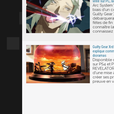
virée sur PC, l
Arc System W
biais d'un 
Guilty Gear 
débarquera 
fêtes de fin
connaître la
connaissez 
Guilty Gear Xrd
explique comm
dioramas
Disponible d
sur PS4 et P
REVELATOR- 
d'une mise 
créer ses p
preuve en v