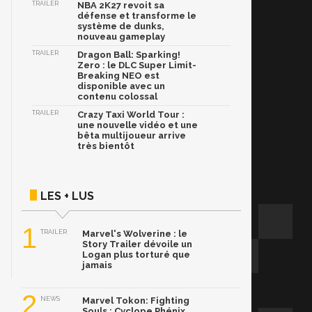
TRAILER
NBA 2K27 revoit sa
défense et transforme le
système de dunks,
nouveau gameplay
TRAILER
Dragon Ball: Sparking!
Zero : le DLC Super Limit-
Breaking NEO est
disponible avec un
contenu colossal
TRAILER
Crazy Taxi World Tour :
une nouvelle vidéo et une
bêta multijoueur arrive
très bientôt
LES + LUS
1
TRAILER
Marvel's Wolverine : le
Story Trailer dévoile un
Logan plus torturé que
jamais
2
NEWS
Marvel Tokon: Fighting
Souls : Cyclope Phénix