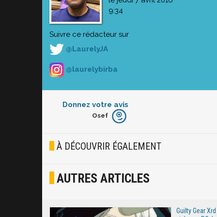
le jeudi 7 avril 2016
9:34
Suivre ce rédacteur sur
@LaurelyJA
@laurelybirba
Donnez votre avis
Osef
Furieux
Blasé
À DÉCOUVRIR ÉGALEMENT
Osef
AUTRES ARTICLES
Joyeux
Excité
Guilty Gear Xrd