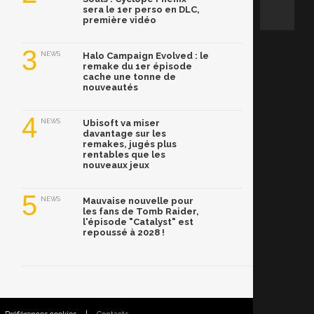
sera le 1er perso en DLC,
première vidéo
3
NEWS
Halo Campaign Evolved : le
remake du 1er épisode
cache une tonne de
nouveautés
4
NEWS
Ubisoft va miser
davantage sur les
remakes, jugés plus
rentables que les
nouveaux jeux
5
NEWS
Mauvaise nouvelle pour
les fans de Tomb Raider,
l'épisode "Catalyst" est
repoussé à 2028 !