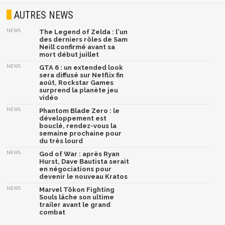
AUTRES NEWS
NEWS
The Legend of Zelda : l'un
des derniers rôles de Sam
Neill confirmé avant sa
mort début juillet
NEWS
GTA 6 : un extended look
sera diffusé sur Netflix fin
août, Rockstar Games
surprend la planète jeu
vidéo
NEWS
Phantom Blade Zero : le
développement est
bouclé, rendez-vous la
semaine prochaine pour
du très lourd
NEWS
God of War : après Ryan
Hurst, Dave Bautista serait
en négociations pour
devenir le nouveau Kratos
NEWS
Marvel Tōkon Fighting
Souls lâche son ultime
trailer avant le grand
combat