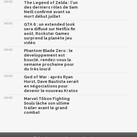
NEWS
The Legend of Zelda : l'un
des derniers rôles de Sam
Neill confirmé avant sa
mort début juillet
NEWS
GTA 6 : un extended look
sera diffusé sur Netflix fin
août, Rockstar Games
surprend la planète jeu
vidéo
NEWS
Phantom Blade Zero : le
développement est
bouclé, rendez-vous la
semaine prochaine pour
du très lourd
NEWS
God of War : après Ryan
Hurst, Dave Bautista serait
en négociations pour
devenir le nouveau Kratos
NEWS
Marvel Tōkon Fighting
Souls lâche son ultime
trailer avant le grand
combat