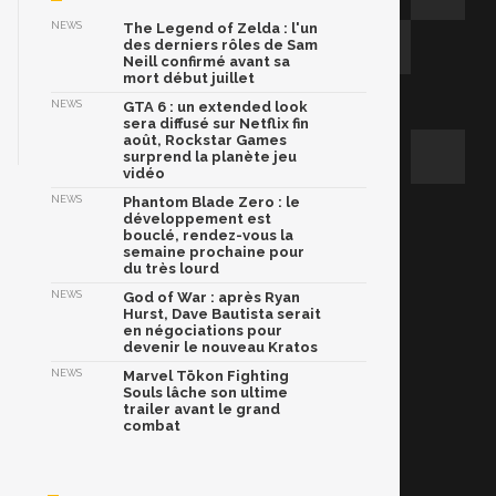
NEWS
The Legend of Zelda : l'un
des derniers rôles de Sam
Neill confirmé avant sa
mort début juillet
NEWS
GTA 6 : un extended look
sera diffusé sur Netflix fin
août, Rockstar Games
surprend la planète jeu
vidéo
NEWS
Phantom Blade Zero : le
développement est
bouclé, rendez-vous la
semaine prochaine pour
du très lourd
NEWS
God of War : après Ryan
Hurst, Dave Bautista serait
en négociations pour
devenir le nouveau Kratos
NEWS
Marvel Tōkon Fighting
Souls lâche son ultime
trailer avant le grand
combat