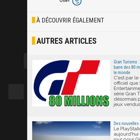
Osef
Furieux
Blasé
À DÉCOUVRIR ÉGALEMENT
Osef
AUTRES ARTICLES
Joyeux
Excité
Gran Turismo : 
barre des 80 m
le monde
C'est par l
officiel que
Entertainm
série Gran T
désormais p
jeux vendu
Des nouvelles 
Le PlayStat
aujourd'hui
jour pour G