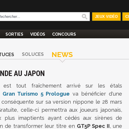
JEUX VIDÉO
C
SORTIES
VIDÉOS
CONCOURS
NEWS
SOLUCES
TUCES
ONDE AU JAPON
il est tout fraîchement arrivé sur les étals
,
Gran Turismo 5 Prologue
va bénéficier d'une
r conséquente sur sa version nippone le 28 mars
ratuite, celle-ci permettra aux joueurs japonais,
ux plus imaptients ayant cédés aux sirènes de
on de transformer leur titre en
GT5P Spec II
, une