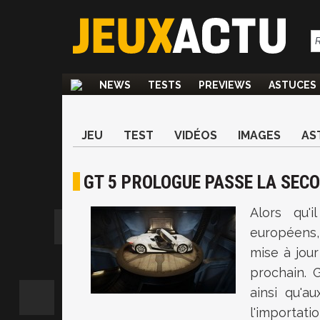
NEWS
TESTS
PREVIEWS
ASTUCES
JEU
TEST
VIDÉOS
IMAGES
AS
GT 5 PROLOGUE PASSE LA SEC
Alors qu'
européens
mise à jou
prochain. G
ainsi qu'a
l'importati