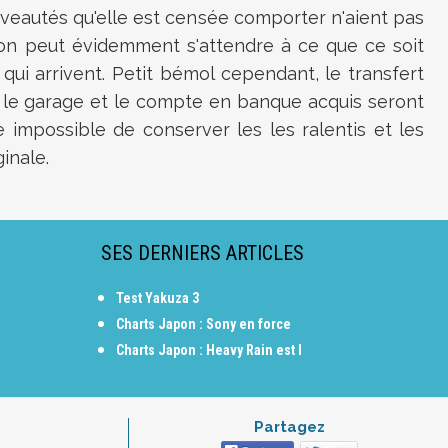
uveautés qu'elle est censée comporter n'aient pas
 on peut évidemment s'attendre à ce que ce soit
ui arrivent. Petit bémol cependant, le transfert
i le garage et le compte en banque acquis seront
e impossible de conserver les les ralentis et les
inale.
SES DERNIERS ARTICLES
Test Yakuza 3
Charts Japon : Sony en force
Charts Japon : Heavy Rain est l
Partagez