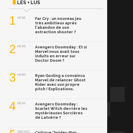
LES + LUS
1
NEWS
Far Cry : un nouveau jeu
très ambitieux après
l'abandon de son
extraction shooter ?
2
NEWS
Avengers Doomsday : Et si
Marvel nous avait tous
induits en erreur sur
Doctor Doom ?
3
NEWS
Ryan Gosling a convaincu
Marvel de relancer Ghost
Rider avec son propre
pitch ! Explications.
4
NEWS
Avengers Doomsday :
Scarlet Witch derrière les
mystérieuses Sorcières
de Latvérie ?
PREVIEW
Critique 'Spider-Man