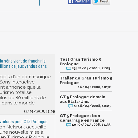
Test Gran Turismo 5
la série vient de franchir la
Prologue
illions de jeux vendus dans
21/04/2008, 11:09
23 |
e biais d'un communiqué
Trailer de Gran Turismo 5
 Sony Interactive
Prologue
ent annonce que la
16/04/2008, 10:32
urismo totalise
GT 5 Prologue demain
lus de 80 millions de
aux Etats-Unis
s dans le monde.
16/04/2008, 10:25
5 |
11/05/2018, 13:09
GT 5 Prologue : bon
démarrage en France
voitures pour GT5 Prologue
07/04/2008, 14:35
10 |
ion Network accueille
 une nouvelle mise à
ran Turismo 5 Prologue