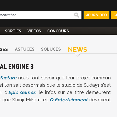
JEUX VIDÉO
C
SORTIES
VIDÉOS
CONCOURS
NEWS
ASTUCES
SOLUCES
GES
AL ENGINE 3
facture
nous font savoir que leur projet commun
si l'on sait désormais que le studio de Suda51 s'est
r d'
Epic Games
, le infos sur ce titre demeurent
 que Shinji Mikami et
Q Entertainment
devraient