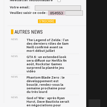
Newsletter hebdomadaire
Votre email :
Veuillez saisir ce code :
AUTRES NEWS
NEWS
The Legend of Zelda : l'un
des derniers rôles de Sam
Neill confirmé avant sa
mort début juillet
NEWS
GTA 6 : un extended look
sera diffusé sur Netflix fin
août, Rockstar Games
surprend la planète jeu
vidéo
NEWS
Phantom Blade Zero : le
développement est
bouclé, rendez-vous la
semaine prochaine pour
du très lourd
NEWS
God of War : après Ryan
Hurst, Dave Bautista serait
en négociations pour