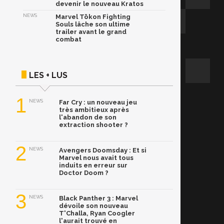
devenir le nouveau Kratos
NEWS
Marvel Tōkon Fighting
Souls lâche son ultime
trailer avant le grand
combat
LES + LUS
1
NEWS
Far Cry : un nouveau jeu
très ambitieux après
l'abandon de son
extraction shooter ?
2
NEWS
Avengers Doomsday : Et si
Marvel nous avait tous
induits en erreur sur
Doctor Doom ?
3
NEWS
Black Panther 3 : Marvel
dévoile son nouveau
T'Challa, Ryan Coogler
l'aurait trouvé en