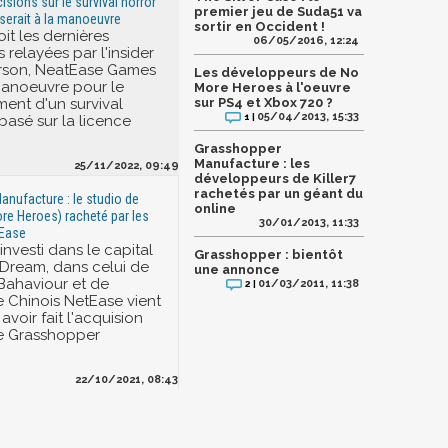
cisions sur le survival horror
premier jeu de Suda51 va
serait à la manoeuvre
sortir en Occident !
oit les dernières
06/05/2016, 12:24
s relayées par l'insider
son, NeatEase Games
Les développeurs de No
 manoeuvre pour le
More Heroes à l'oeuvre
ent d'un survival
sur PS4 et Xbox 720 ?
05/04/2013, 15:33
1 |
basé sur la licence
Grasshopper
Manufacture : les
25/11/2022, 09:49
développeurs de Killer7
rachetés par un géant du
nufacture : le studio de
online
e Heroes) racheté par les
30/01/2013, 11:33
tEase
investi dans le capital
Grasshopper : bientôt
Dream, dans celui de
une annonce
Bahaviour et de
01/03/2011, 11:38
2 |
e Chinois NetEase vient
voir fait l'acquision
de Grasshopper
22/10/2021, 08:43