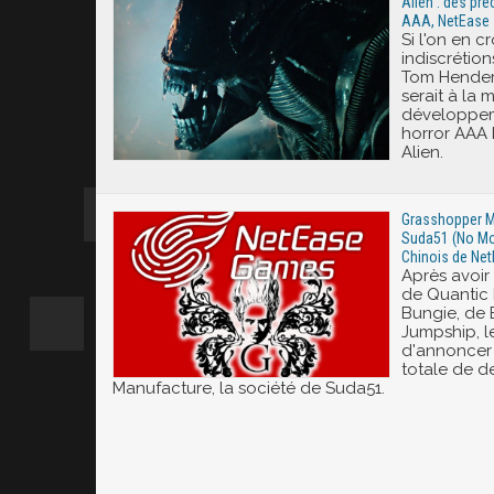
Alien : des pré
AAA, NetEase 
Si l'on en cr
indiscrétion
Tom Hender
serait à la
développem
horror AAA 
Alien.
Grasshopper Ma
Suda51 (No Mor
Chinois de Ne
Après avoir 
de Quantic 
Bungie, de 
Jumpship, l
d'annoncer a
totale de 
Manufacture, la société de Suda51.