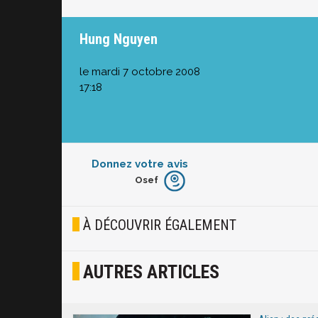
Hung Nguyen
le mardi 7 octobre 2008
17:18
Donnez votre avis
Osef
Furieux
Blasé
À DÉCOUVRIR ÉGALEMENT
Osef
AUTRES ARTICLES
Joyeux
Excité