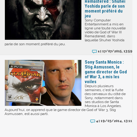
Remastered : Shuhei
Yoshida parle de son
moment préféré du
jeu
Sony Computer
Entertainment a mis en
ligne une toute nouvelle
vidéo de God of War III
Remastered, dans
laquelle Shuhei Yoshida
parle de son moment préféré du jeu.
17/07/2015, 13:59
1 |
Sony Santa Monica :
Stig Asmussen, le
game director de God
of War 3, a mis les
voiles
Depuis plusieurs
semaines, c'est la fuite
des cerveaux du côté de
Sony, notamment dans
ses studios de Santa
Monica à Los Angeles.
Aujourd'hui, on apprend que le game director de God of War 3, Stig
Asmussen, est aussi parti.
19/03/2014, 13:11
4 |