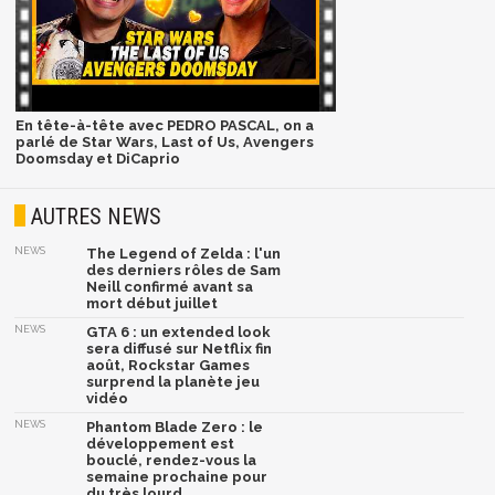
En tête-à-tête avec PEDRO PASCAL, on a
parlé de Star Wars, Last of Us, Avengers
Doomsday et DiCaprio
AUTRES NEWS
NEWS
The Legend of Zelda : l'un
des derniers rôles de Sam
Neill confirmé avant sa
mort début juillet
NEWS
GTA 6 : un extended look
sera diffusé sur Netflix fin
août, Rockstar Games
surprend la planète jeu
vidéo
NEWS
Phantom Blade Zero : le
développement est
bouclé, rendez-vous la
semaine prochaine pour
du très lourd