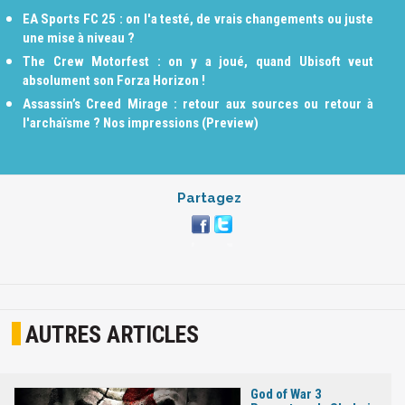
EA Sports FC 25 : on l'a testé, de vrais changements ou juste
une mise à niveau ?
The Crew Motorfest : on y a joué, quand Ubisoft veut
absolument son Forza Horizon !
Assassin’s Creed Mirage : retour aux sources ou retour à
l'archaïsme ? Nos impressions (Preview)
Partagez
AUTRES ARTICLES
God of War 3