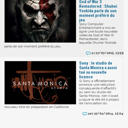
God of War 3
Remastered : Shuhei
Yoshida parle de son
moment préféré du
jeu
Sony Computer
Entertainment a mis en
ligne une toute nouvelle
vidéo de God of War III
Remastered, dans
laquelle Shuhei Yoshida
parle de son moment préféré du jeu.
17/07/2015, 13:59
1 |
Sony : le studio de
Santa Monica a aussi
tué sa nouvelle
licence
Si Sony a officiellement
annoncé une réduction
conséquente d'effectifs
au sein du studio de
Santa Monica, rien n'avait
jusque-là été dit à propos
de l'annulation du
nouveau titre en préparation en Californie.
27/02/2014, 13:04
10 |