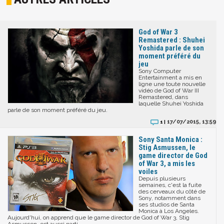
God of War 3
Remastered : Shuhei
Yoshida parle de son
moment préféré du
jeu
Sony Computer
Entertainment a mis en
ligne une toute nouvelle
vidéo de God of War III
Remastered, dans
laquelle Shuhei Yoshida
parle de son moment préféré du jeu.
17/07/2015, 13:59
1 |
Sony Santa Monica :
Stig Asmussen, le
game director de God
of War 3, a mis les
voiles
Depuis plusieurs
semaines, c'est la fuite
des cerveaux du côté de
Sony, notamment dans
ses studios de Santa
Monica à Los Angeles.
Aujourd'hui, on apprend que le game director de God of War 3, Stig
Asmussen, est aussi parti.