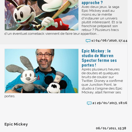
approche ?
Avec deux jeux, la saga
Epic Mickey avait au
moins eu le mérite
d'instaurer un univers
plutôt intéressant. Et si la
franchise préparait son
retour ? Plusieurs tracs
d'un éventuel comeback viennent de faire leur apparition...
04/06/2020, 17:44
1 |
Epic Mickey : le
studio de Warren
Spector ferme ses
portes !
Après plusieurs heures
de doutes et quelques
bruits de couloir sur
Twitter, Disney a confirmé
que Junction Point, le
studio à l'origine des Epic
Mickey, allait fermer ses
portes.
29/01/2013, 18:16
2 |
Epic Mickey
06/01/2011, 15:38