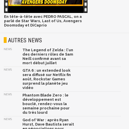
En tête-à-tête avec PEDRO PASCAL, on a
parlé de Star Wars, Last of Us, Avengers
Doomsday et DiCaprio
AUTRES NEWS
NEWS
The Legend of Zelda : l'un
des derniers rôles de Sam
Neill confirmé avant sa
mort début juillet
NEWS
GTA 6 : un extended look
sera diffusé sur Netflix fin
août, Rockstar Games
surprend la planète jeu
vidéo
NEWS
Phantom Blade Zero : le
développement est
bouclé, rendez-vous la
semaine prochaine pour
du très lourd
NEWS
God of War : après Ryan
Hurst, Dave Bautista serait
en négociations pour