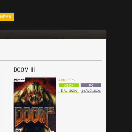
INÉMA
DOOM III
Jeu :
FPS
8 Avr 2005
13 Août 2004