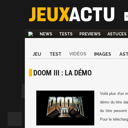
NEWS
TESTS
PREVIEWS
ASTUCES
VIDÉOS
JEU
TEST
IMAGES
AS
DOOM III : LA DÉMO
Voilà plus d'un 
démo du titre da
du titre peuvent
Pour le téléchar