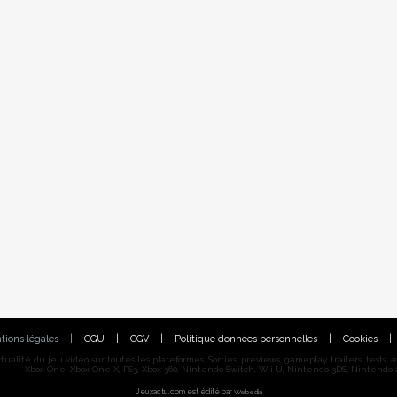
tions légales
|
CGU
|
CGV
|
Politique données personnelles
|
Cookies
|
alité du jeu vidéo sur toutes les plateformes. Sorties, previews, gameplay, trailers, tests, astu
Xbox One, Xbox One X, PS3, Xbox 360, Nintendo Switch, Wii U, Nintendo 3DS, Nintendo 2
Jeuxactu.com est édité par
Webedia