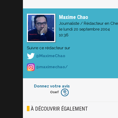
Maxime Chao
Journaliste / Rédacteur en Che
le lundi 20 septembre 2004
10:36
Suivre ce rédacteur sur
@MaximeChao
@maximechao/
Donnez votre avis
Osef
Furieux
Blasé
À DÉCOUVRIR ÉGALEMENT
Osef