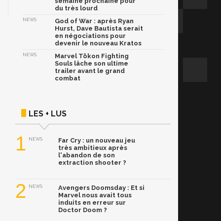
semaine prochaine pour
du très lourd
NEWS
God of War : après Ryan
Hurst, Dave Bautista serait
en négociations pour
devenir le nouveau Kratos
NEWS
Marvel Tōkon Fighting
Souls lâche son ultime
trailer avant le grand
combat
LES + LUS
1
NEWS
Far Cry : un nouveau jeu
très ambitieux après
l'abandon de son
extraction shooter ?
2
NEWS
Avengers Doomsday : Et si
Marvel nous avait tous
induits en erreur sur
Doctor Doom ?