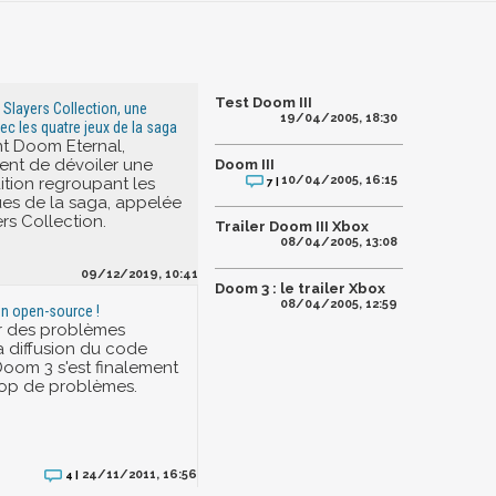
Test Doom III
 Slayers Collection, une
19/04/2005, 18:30
ec les quatre jeux de la saga
t Doom Eternal,
ent de dévoiler une
Doom III
10/04/2005, 16:15
ition regroupant les
7 |
ues de la saga, appelée
s Collection.
Trailer Doom III Xbox
08/04/2005, 13:08
09/12/2019, 10:41
Doom 3 : le trailer Xbox
08/04/2005, 12:59
n open-source !
r des problèmes
la diffusion du code
oom 3 s'est finalement
trop de problèmes.
24/11/2011, 16:56
4 |