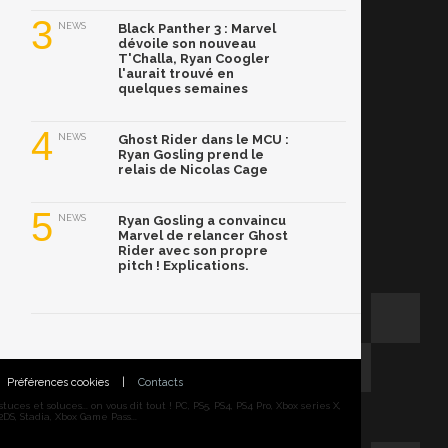
3
NEWS
Black Panther 3 : Marvel
dévoile son nouveau
T'Challa, Ryan Coogler
l'aurait trouvé en
quelques semaines
4
NEWS
Ghost Rider dans le MCU :
Ryan Gosling prend le
relais de Nicolas Cage
5
NEWS
Ryan Gosling a convaincu
Marvel de relancer Ghost
Rider avec son propre
pitch ! Explications.
Préférences cookies
|
Contacts
ces et soluces... on vous dit tout ! PC, PS5, PS4, PS4 Pro, Xbox series X,
DS, Stadia, Xbox Game Pass...