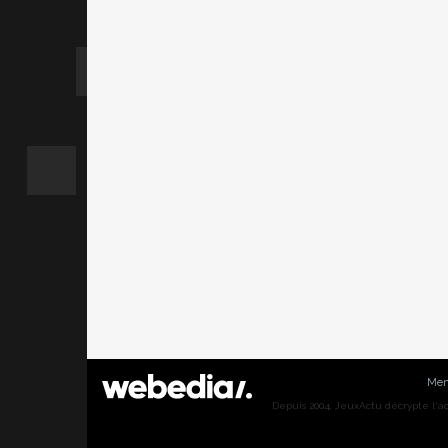
Men
Depuis 2004, JeuxActu décrypte l'actu