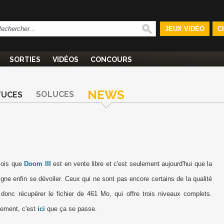
JEUX VIDÉO
C
SORTIES
VIDÉOS
CONCOURS
NEWS
SOLUCES
TUCES
mois que
Doom III
est en vente libre et c'est seulement aujourd'hui que la
igne enfin se dévoiler. Ceux qui ne sont pas encore certains de la qualité
 donc récupérer le fichier de 461 Mo, qui offre trois niveaux complets.
gement, c'est
ici
que ça se passe.