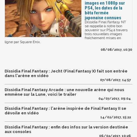
images en 1080p sur
PS4, les dates de la
bêta fermée
japonaise connues
Dissidia Final Fantasy NT
se rappelle à notre bon
souvenir sur PS4 à travers
trois nouvelles images
fraîchement mises en
ligne par Square Enix.
08/08/2017, 10:30
Dissidia Final Fantasy : Jecht (Final Fantasy X) fait son entrée
dans l'arène en vidéo
07/08/2017, 14:57
Dissidia Final Fantasy Arcade : une nouvelle arène qui nous
emmène sur la Lune, voici le trailer
04/07/2017, 09:04
Dissidia Final Fantasy : l'arène inspirée de Final Fantasy II se
dévoile en vidéo
14/02/2017, 15:22
Dissidia Final Fantasy : enfin des infos sur la version destinée
aux consoles
06/02/2017, 10:26