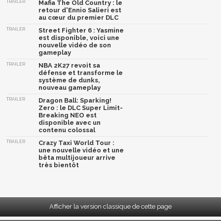
TRAILER
Mafia The Old Country : le
retour d'Ennio Salieri est
au cœur du premier DLC
TRAILER
Street Fighter 6 : Yasmine
est disponible, voici une
nouvelle vidéo de son
gameplay
TRAILER
NBA 2K27 revoit sa
défense et transforme le
système de dunks,
nouveau gameplay
TRAILER
Dragon Ball: Sparking!
Zero : le DLC Super Limit-
Breaking NEO est
disponible avec un
contenu colossal
TRAILER
Crazy Taxi World Tour :
une nouvelle vidéo et une
bêta multijoueur arrive
très bientôt
Afficher la version classique de cette page