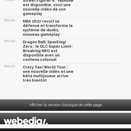
Street Fighter 6 : Yasmine
est disponible, voici une
nouvelle vidéo de son
gameplay
TRAILER
NBA 2K27 revoit sa
défense et transforme le
système de dunks,
nouveau gameplay
TRAILER
Dragon Ball: Sparking!
Zero : le DLC Super Limit-
Breaking NEO est
disponible avec un
contenu colossal
TRAILER
Crazy Taxi World Tour :
une nouvelle vidéo et une
bêta multijoueur arrive
très bientôt
Afficher la version classique de cette page