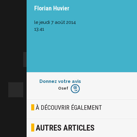
Florian Huvier
le jeudi 7 août 2014
13:41
Donnez votre avis
Osef
Furieux
Blasé
À DÉCOUVRIR ÉGALEMENT
Osef
AUTRES ARTICLES
Joyeux