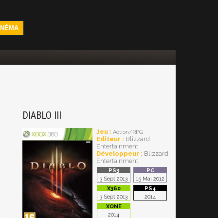
INÉMA
DIABLO III
Jeu :
Action/RPG
Editeur :
Blizzard
Entertainment
Développeur :
Blizzard
Entertainment
3 Sept 2013
15 Mai 2012
3 Sept 2013
2014
2014