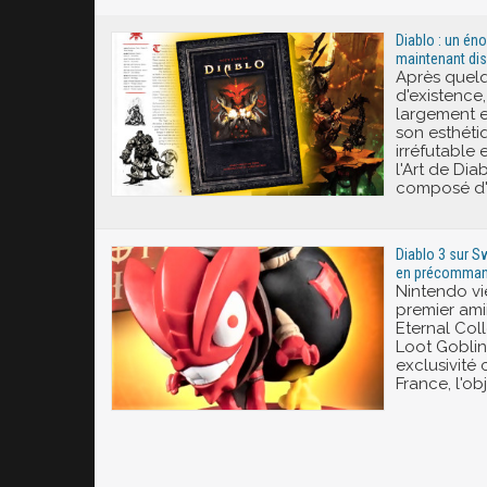
Excité
Diablo : un én
maintenant dis
Après quel
d'existence,
largement e
son esthétiq
irréfutable 
l'Art de Di
composé d'
Diablo 3 sur Sw
en précomman
Nintendo vi
premier ami
Eternal Colle
Loot Goblin
exclusivité
France, l'ob