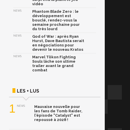
vidéo
NEWS
Phantom Blade Zero : le
développement est
bouclé, rendez-vous la
semaine prochaine pour
du très lourd
NEWS
God of War : après Ryan
Hurst, Dave Bautista serait
en négociations pour
devenir le nouveau Kratos
NEWS
Marvel Tōkon Fighting
Souls lâche son ultime
trailer avant le grand
combat
LES + LUS
1
NEWS
Mauvaise nouvelle pour
les fans de Tomb Raider,
l'épisode "Catalyst" est
repoussé à 2028 !