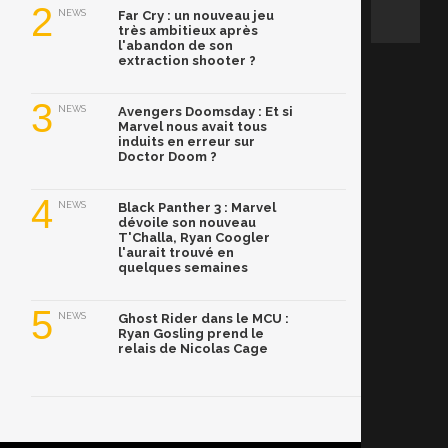
2
NEWS
Far Cry : un nouveau jeu
très ambitieux après
l'abandon de son
extraction shooter ?
3
NEWS
Avengers Doomsday : Et si
Marvel nous avait tous
induits en erreur sur
Doctor Doom ?
4
NEWS
Black Panther 3 : Marvel
dévoile son nouveau
T'Challa, Ryan Coogler
l'aurait trouvé en
quelques semaines
5
NEWS
Ghost Rider dans le MCU :
Ryan Gosling prend le
relais de Nicolas Cage