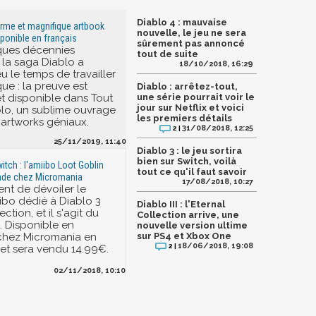
Diablo 4 : mauvaise
orme et magnifique artbook
nouvelle, le jeu ne sera
ponible en français
sûrement pas annoncé
ques décennies
tout de suite
 la saga Diablo a
18/10/2018, 16:29
u le temps de travailler
ue : la preuve est
Diablo : arrêtez-tout,
et disponible dans Tout
une série pourrait voir le
jour sur Netflix et voici
ablo, un sublime ouvrage
les premiers détails
artworks géniaux.
31/08/2018, 12:25
2 |
25/11/2019, 11:40
Diablo 3 : le jeu sortira
bien sur Switch, voilà
itch : l'amiibo Loot Goblin
tout ce qu'il faut savoir
de chez Micromania
17/08/2018, 10:27
ent de dévoiler le
ibo dédié à Diablo 3
Diablo III : l'Eternal
ction, et il s'agit du
Collection arrive, une
. Disponible en
nouvelle version ultime
 chez Micromania en
sur PS4 et Xbox One
18/06/2018, 19:08
2 |
jet sera vendu 14.99€.
02/11/2018, 10:10