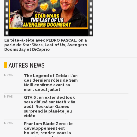
En tête-à-tête avec PEDRO PASCAL, on a
parlé de Star Wars, Last of Us, Avengers
Doomsday et DiCaprio
AUTRES NEWS
NEWS
The Legend of Zelda : l'un
des derniers rôles de Sam
Neill confirmé avant sa
mort début juillet
NEWS
GTA 6 : un extended look
sera diffusé sur Netflix fin
août, Rockstar Games
surprend la planète jeu
vidéo
NEWS
Phantom Blade Zero : le
développement est
bouclé, rendez-vous la