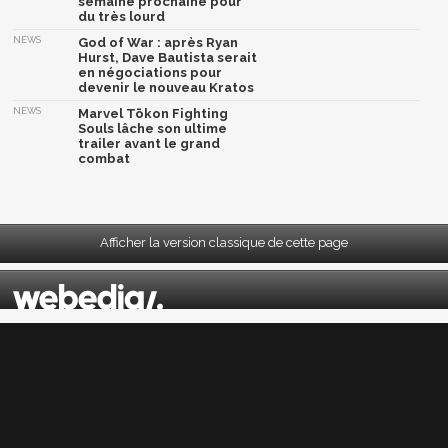
semaine prochaine pour
du très lourd
NEWS
God of War : après Ryan
Hurst, Dave Bautista serait
en négociations pour
devenir le nouveau Kratos
NEWS
Marvel Tōkon Fighting
Souls lâche son ultime
trailer avant le grand
combat
Afficher la version classique de cette page
Mentions légales
|
CGU
|
CGV
|
Politique données personnelles
|
Cookies
|
Préférences cookies
|
Contacts
Depuis 2004, JeuxActu décrypte l'actualité du jeu vidéo sur toutes les plateformes.
Sorties, previews, gameplay, trailers, tests, astuces et soluces... on vous dit tout ! PC,
PS5, PS4, PS4 Pro, Xbox series X, Xbox One, Xbox One X, PS3, Xbox 360, Nintendo Switch,
Wii U, Nintendo 3DS, Nintendo 2DS, Stadia, Xbox Game Pass...