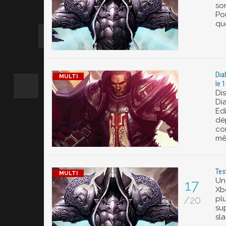
so
Pou
qu
Dia
le 
Di
Dia
Edi
dép
co
mê
Tes
Un
17
Xb
/20
pl
sup
sl