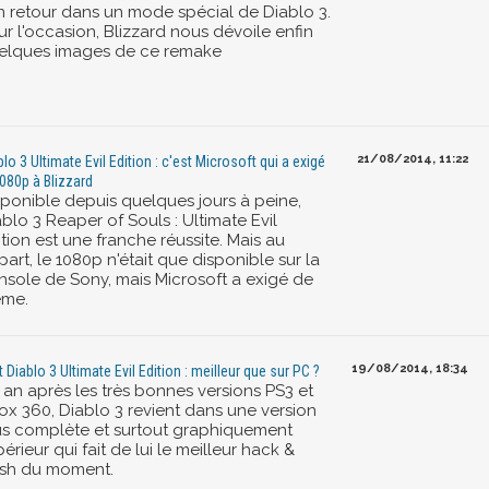
n retour dans un mode spécial de Diablo 3.
r l'occasion, Blizzard nous dévoile enfin
elques images de ce remake
21/08/2014, 11:22
blo 3 Ultimate Evil Edition : c'est Microsoft qui a exigé
1080p à Blizzard
sponible depuis quelques jours à peine,
blo 3 Reaper of Souls : Ultimate Evil
tion est une franche réussite. Mais au
art, le 1080p n'était que disponible sur la
nsole de Sony, mais Microsoft a exigé de
me.
19/08/2014, 18:34
t Diablo 3 Ultimate Evil Edition : meilleur que sur PC ?
 an après les très bonnes versions PS3 et
ox 360, Diablo 3 revient dans une version
us complète et surtout graphiquement
érieur qui fait de lui le meilleur hack &
ash du moment.