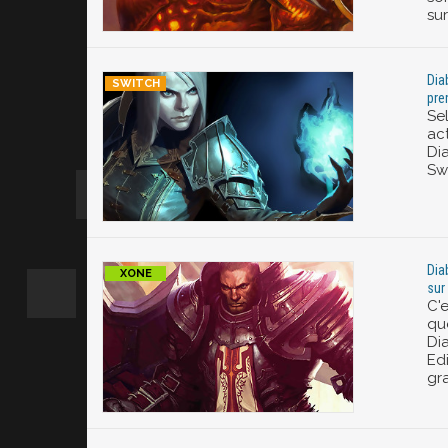
su
Dia
pre
Se
ac
Di
Swi
Dia
sur
C'e
qu
Dia
Ed
gra