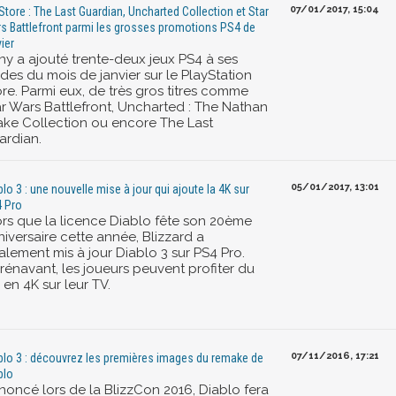
07/01/2017, 15:04
Store : The Last Guardian, Uncharted Collection et Star
s Battlefront parmi les grosses promotions PS4 de
vier
ny a ajouté trente-deux jeux PS4 à ses
des du mois de janvier sur le PlayStation
ore. Parmi eux, de très gros titres comme
ar Wars Battlefront, Uncharted : The Nathan
ake Collection ou encore The Last
ardian.
05/01/2017, 13:01
blo 3 : une nouvelle mise à jour qui ajoute la 4K sur
 Pro
ors que la licence Diablo fête son 20ème
iversaire cette année, Blizzard a
alement mis à jour Diablo 3 sur PS4 Pro.
rénavant, les joueurs peuvent profiter du
 en 4K sur leur TV.
07/11/2016, 17:21
blo 3 : découvrez les premières images du remake de
blo
noncé lors de la BlizzCon 2016, Diablo fera