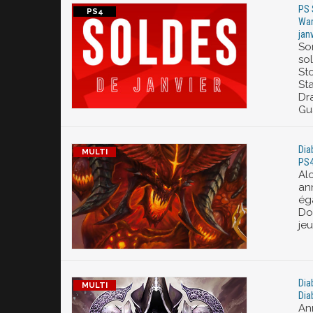
PS 
War
jan
So
sol
St
St
Dr
Gu
Dia
PS4
Al
ann
ég
Do
jeu
Dia
Dia
An