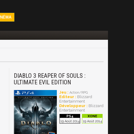
INÉMA
DIABLO 3 REAPER OF SOULS :
ULTIMATE EVIL EDITION
Jeu :
Action/RPG
Editeur :
Blizzard
Entertainment
Développeur :
Blizzard
Entertainment
19 Août 2014
19 Août 2014