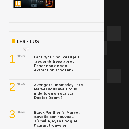
LES + LUS
1
NEWS
Far Cry : un nouveau jeu
très ambitieux après
l'abandon de son
extraction shooter ?
2
NEWS
Avengers Doomsday : Et si
Marvel nous avait tous
induits en erreur sur
Doctor Doom ?
3
NEWS
Black Panther 3 : Marvel
dévoile son nouveau
T'Challa, Ryan Coogler
l'aurait trouvé en