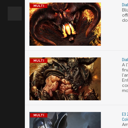
Dia
Bl
off
do
Dia
A l
fin
l'a
En
co
mo
E3 
Col
Am