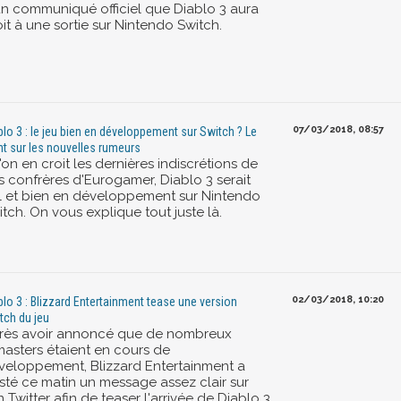
un communiqué officiel que Diablo 3 aura
it à une sortie sur Nintendo Switch.
07/03/2018, 08:57
blo 3 : le jeu bien en développement sur Switch ? Le
nt sur les nouvelles rumeurs
l'on en croit les dernières indiscrétions de
s confrères d'Eurogamer, Diablo 3 serait
l et bien en développement sur Nintendo
tch. On vous explique tout juste là.
02/03/2018, 10:20
blo 3 : Blizzard Entertainment tease une version
tch du jeu
rès avoir annoncé que de nombreux
masters étaient en cours de
veloppement, Blizzard Entertainment a
sté ce matin un message assez clair sur
 Twitter afin de teaser l'arrivée de Diablo 3