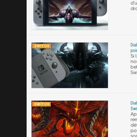
d'
dro
Dia
poi
Si 
no
be
Swi
Dia
Swi
Ap
re
dé
po
son