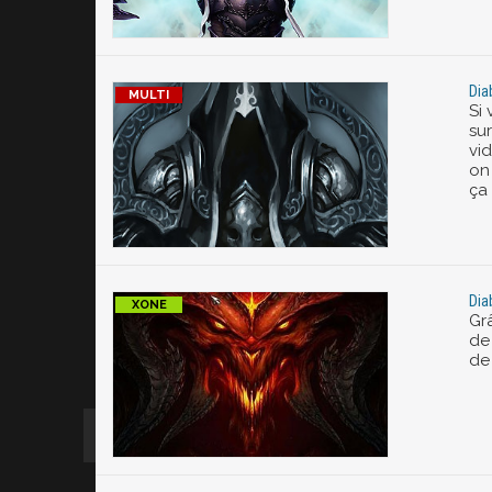
Dia
Si
su
vi
on 
ça 
Dia
Gr
de 
de